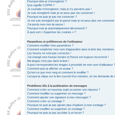
Pourquoi dois-je m’enregistrer ?
Que signifie COPPA ?
Je souhaite m’enregistrer, mais je n’y parviens pas !
Je suis enregistré mais je ne peux pas me connecter !
Pourquoi ne puis-je pas me connecter ?
Je me suis enregistré par le passé mais je ne peux plus me connecter
J’ai perdu mon mot de passe !
Pourquoi suis-je automatiquement déconnecté ?
À quoi sert « Supprimer les cookies » ?
Paramètres et préférences de l’utilisateur
Comment modifier mes paramètres ?
Comment empêcher mon nom d’apparaître dans la liste des membres
Les heures ne sont pas correctes !
J’ai changé mon fuseau horaire et l’heure est toujours incorrecte !
Ma langue n’est pas dans la liste !
A quoi correspondent les images à proximité de mon nom d’utilisateur 
Comment puis-je afficher un avatar ?
Qu’est-ce que mon rang et comment le modifier ?
Lorsque je clique sur le lien
courriel
d’un membre, on me demande de m
Problèmes liés à la publication de messages
Comment créer un nouveau sujet ou poster une réponse ?
Comment modifier ou supprimer un message ?
Comment ajouter une signature à mes messages ?
Comment créer un sondage ?
Pourquoi ne puis-je pas ajouter plus d’options à mon sondage ?
Comment modifier ou supprimer un sondage ?
Pourquoi ne puis-je pas accéder à un forum ?