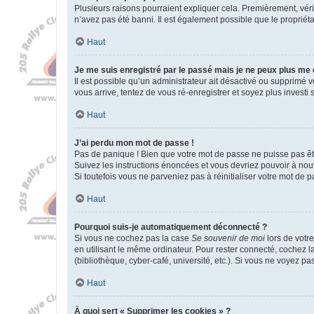
Plusieurs raisons pourraient expliquer cela. Premièrement, vérif
n’avez pas été banni. Il est également possible que le propriétair
Haut
Je me suis enregistré par le passé mais je ne peux plus me
Il est possible qu’un administrateur ait désactivé ou supprimé 
vous arrive, tentez de vous ré-enregistrer et soyez plus investi s
Haut
J’ai perdu mon mot de passe !
Pas de panique ! Bien que votre mot de passe ne puisse pas être
Suivez les instructions énoncées et vous devriez pouvoir à no
Si toutefois vous ne parveniez pas à réinitialiser votre mot de 
Haut
Pourquoi suis-je automatiquement déconnecté ?
Si vous ne cochez pas la case
Se souvenir de moi
lors de votr
en utilisant le même ordinateur. Pour rester connecté, cochez 
(bibliothèque, cyber-café, université, etc.). Si vous ne voyez pa
Haut
À quoi sert « Supprimer les cookies » ?