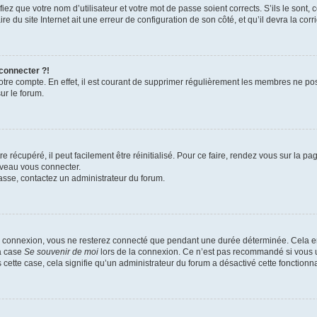
iez que votre nom d’utilisateur et votre mot de passe soient corrects. S’ils le sont,
e du site Internet ait une erreur de configuration de son côté, et qu’il devra la corri
 connecter ?!
votre compte. En effet, il est courant de supprimer régulièrement les membres ne pos
ur le forum.
 récupéré, il peut facilement être réinitialisé. Pour ce faire, rendez vous sur la p
uveau vous connecter.
passe, contactez un administrateur du forum.
e connexion, vous ne resterez connecté que pendant une durée déterminée. Cela em
la case
Se souvenir de moi
lors de la connexion. Ce n’est pas recommandé si vous u
s cette case, cela signifie qu’un administrateur du forum a désactivé cette fonctionna