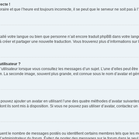
ecte !
aire et que l’heure est toujours incorrecte, il se peut que le serveur ne soit pas à
installé votre langue ou bien que personne n’ait encore traduit phpBB dans votre l
s à créer et partager une nouvelle traduction. Vous trouverez plus d’informations sur l
tilisateur ?
utilisateur lorsque vous consultez les messages d’un sujet. L’une d’elles peut êtr
rum. La seconde image, souvent plus grande, est connue sous le nom d’avatar et 
s pouvez ajouter un avatar en utilisant l’une des quatre méthodes d’avatar suivantes 
ont ils sont mis à disposition. Si vous ne pouvez pas utiliser d’avatar, contactez un
iquent le nombre de messages postés ou identifient certains membres tels que les 
ar l’administrateur du forum. Évitez de poster des messages sur le forum dans le seu