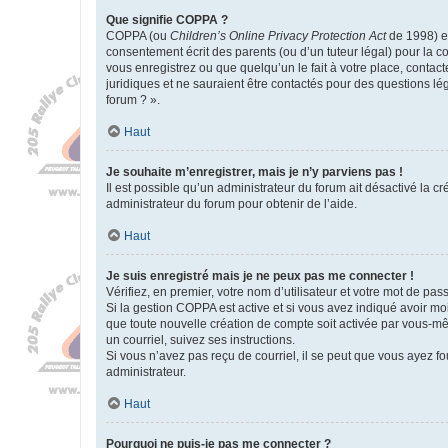
Que signifie COPPA ?
COPPA (ou
Children’s Online Privacy Protection Act
de 1998) es
consentement écrit des parents (ou d’un tuteur légal) pour la c
vous enregistrez ou que quelqu’un le fait à votre place, contac
juridiques et ne sauraient être contactés pour des questions lé
forum ? ».
Haut
Je souhaite m’enregistrer, mais je n’y parviens pas !
Il est possible qu’un administrateur du forum ait désactivé la c
administrateur du forum pour obtenir de l’aide.
Haut
Je suis enregistré mais je ne peux pas me connecter !
Vérifiez, en premier, votre nom d’utilisateur et votre mot de passe.
Si la gestion COPPA est active et si vous avez indiqué avoir mo
que toute nouvelle création de compte soit activée par vous-mê
un courriel, suivez ses instructions.
Si vous n’avez pas reçu de courriel, il se peut que vous ayez fou
administrateur.
Haut
Pourquoi ne puis-je pas me connecter ?