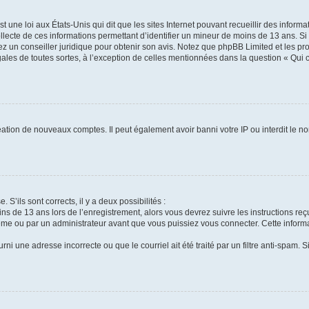
t une loi aux États-Unis qui dit que les sites Internet pouvant recueillir des infor
ollecte de ces informations permettant d’identifier un mineur de moins de 13 ans. S
tez un conseiller juridique pour obtenir son avis. Notez que phpBB Limited et les pr
gales de toutes sortes, à l’exception de celles mentionnées dans la question « Qui
réation de nouveaux comptes. Il peut également avoir banni votre IP ou interdit le no
 S’ils sont corrects, il y a deux possibilités :
ins de 13 ans lors de l’enregistrement, alors vous devrez suivre les instructions r
me ou par un administrateur avant que vous puissiez vous connecter. Cette informat
rni une adresse incorrecte ou que le courriel ait été traité par un filtre anti-spam. S