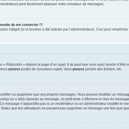
ministrateur) peut facilement abaisser votre compteur de messages.
mande de me connecter !?
re intégré (si la fonction a été activée par l’administrateur). Ceci pour empêcher l’u
 « Répondre » depuis la page d’un sujet. Il se peut que vous ayez besoin d’être e
: Vous
pouvez
poster de nouveaux sujets, Vous
pouvez
joindre des fichiers, etc.
modifier ou supprimer que vos propres messages. Vous pouvez modifier un message
lqu’un a déjà répondu au message, un petit texte s’affichera en bas du message ind
n. Ce message n’apparaîtra pas si un modérateur ou un administrateur modifie le mes
ive. Notez que les utilisateurs ne peuvent pas supprimer un message une fois que qu