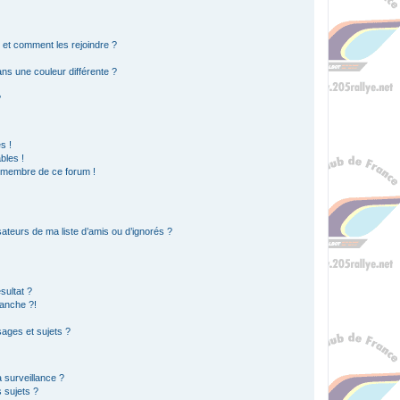
s et comment les rejoindre ?
s une couleur différente ?
?
s !
bles !
n membre de ce forum !
ateurs de ma liste d’amis ou d’ignorés ?
sultat ?
anche ?!
ages et sujets ?
a surveillance ?
 sujets ?