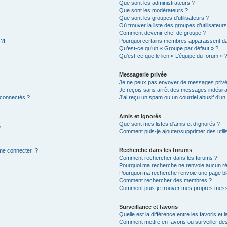
Que sont les administrateurs ?
Que sont les modérateurs ?
Que sont les groupes d’utilisateurs ?
Où trouver la liste des groupes d’utilisateur
Comment devenir chef de groupe ?
 ?!
Pourquoi certains membres apparaissent dan
Qu’est-ce qu’un « Groupe par défaut » ?
Qu’est-ce que le lien « L’équipe du forum » 
Messagerie privée
Je ne peux pas envoyer de messages privé
Je reçois sans arrêt des messages indésira
 connectés ?
J’ai reçu un spam ou un courriel abusif d’u
Amis et ignorés
Que sont mes listes d’amis et d’ignorés ?
?
Comment puis-je ajouter/supprimer des utilis
Recherche dans les forums
e connecter !?
Comment rechercher dans les forums ?
Pourquoi ma recherche ne renvoie aucun ré
Pourquoi ma recherche renvoie une page bl
Comment rechercher des membres ?
Comment puis-je trouver mes propres mess
Surveillance et favoris
Quelle est la différence entre les favoris et l
Comment mettre en favoris ou surveiller des