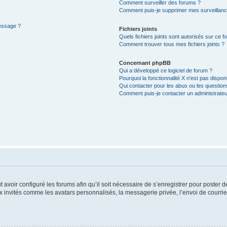
Comment surveiller des forums ?
Comment puis-je supprimer mes surveillanc
message ?
Fichiers joints
Quels fichiers joints sont autorisés sur ce f
Comment trouver tous mes fichiers joints ?
Concernant phpBB
Qui a développé ce logiciel de forum ?
Pourquoi la fonctionnalité X n’est pas dispon
Qui contacter pour les abus ou les questio
Comment puis-je contacter un administrateu
t avoir configuré les forums afin qu’il soit nécessaire de s’enregistrer pour poster
x invités comme les avatars personnalisés, la messagerie privée, l’envoi de courri