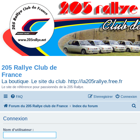
205 Rallye Club de
France
La boutique
Le site du club
http://la205rallye.free.fr
-
-
Le site de référence pour passionnés de la 205 Rallye.
FAQ
S’enregistrer
Connexion
R
Forum du 205 Rallye club de France
Index du forum
e
Connexion
c
h
Nom d’utilisateur :
e