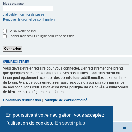
r
Mot de passe :
c
J’ai oublié mon mot de passe
h
Renvoyer le courriel de confirmation
e
Se souvenir de moi
r
Cacher mon statut en ligne pour cette session
S’ENREGISTRER
Vous devez être enregistré pour vous connecter. L’enregistrement ne prend
que quelques secondes et augmente vos possibilités. L’administrateur du
forum peut également accorder des permissions additionnelles aux membres
du forum. Avant de vous enregistrer, assurez-vous d’avoir pris connaissance
de nos conditions d’utilisation et de notre politique de vie privée. Assurez-vous
de bien lire tout le règlement du forum.
Conditions d’utilisation
|
Politique de confidentialité
S’enregistrer
En poursuivant votre navigation, vous acceptez
l’utilisation de cookies.
En savoir plus
Forum du 205 Rallye club de France
Index du forum