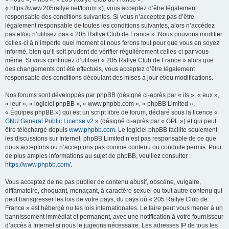
r
« https://www.205rallye.net/forum »), vous acceptez d’être légalement
responsable des conditions suivantes. Si vous n’acceptez pas d’être
c
légalement responsable de toutes les conditions suivantes, alors n’accédez
h
pas et/ou n’utilisez pas « 205 Rallye Club de France ». Nous pouvons modifier
e
celles-ci à n’importe quel moment et nous ferons tout pour que vous en soyez
informé, bien qu’il soit prudent de vérifier régulièrement celles-ci par vous-
r
même. Si vous continuez d’utiliser « 205 Rallye Club de France » alors que
des changements ont été effectués, vous acceptez d’être légalement
responsable des conditions découlant des mises à jour et/ou modifications.
Nos forums sont développés par phpBB (désigné ci-après par « ils », « eux »,
« leur », « logiciel phpBB », « www.phpbb.com », « phpBB Limited »,
« Équipes phpBB ») qui est un script libre de forum, déclaré sous la licence «
GNU General Public License v2
» (désigné ci-après par « GPL ») et qui peut
être téléchargé depuis
www.phpbb.com
. Le logiciel phpBB facilite seulement
les discussions sur Internet. phpBB Limited n’est pas responsable de ce que
nous acceptons ou n’acceptons pas comme contenu ou conduite permis. Pour
de plus amples informations au sujet de phpBB, veuillez consulter :
https://www.phpbb.com/
.
Vous acceptez de ne pas publier de contenu abusif, obscène, vulgaire,
diffamatoire, choquant, menaçant, à caractère sexuel ou tout autre contenu qui
peut transgresser les lois de votre pays, du pays où « 205 Rallye Club de
France » est hébergé ou les lois internationales. Le faire peut vous mener à un
bannissement immédiat et permanent, avec une notification à votre fournisseur
d’accès à Internet si nous le jugeons nécessaire. Les adresses IP de tous les