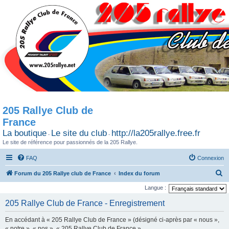
205 Rallye Club de
France
La boutique
Le site du club
http://la205rallye.free.fr
-
-
Le site de référence pour passionnés de la 205 Rallye.
FAQ
Connexion
R
Forum du 205 Rallye club de France
Index du forum
e
Langue :
c
205 Rallye Club de France - Enregistrement
h
En accédant à « 205 Rallye Club de France » (désigné ci-après par « nous »,
e
« notre », « nos », « 205 Rallye Club de France »,