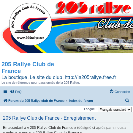
205 Rallye Club de
France
La boutique
Le site du club
http://la205rallye.free.fr
-
-
Le site de référence pour passionnés de la 205 Rallye.
FAQ
Connexion
R
Forum du 205 Rallye club de France
Index du forum
e
Langue :
c
205 Rallye Club de France - Enregistrement
h
En accédant à « 205 Rallye Club de France » (désigné ci-après par « nous »,
e
« notre », « nos », « 205 Rallye Club de France »,