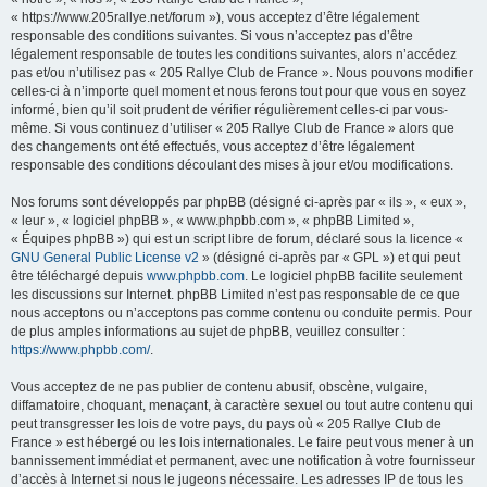
r
« https://www.205rallye.net/forum »), vous acceptez d’être légalement
responsable des conditions suivantes. Si vous n’acceptez pas d’être
c
légalement responsable de toutes les conditions suivantes, alors n’accédez
h
pas et/ou n’utilisez pas « 205 Rallye Club de France ». Nous pouvons modifier
e
celles-ci à n’importe quel moment et nous ferons tout pour que vous en soyez
informé, bien qu’il soit prudent de vérifier régulièrement celles-ci par vous-
r
même. Si vous continuez d’utiliser « 205 Rallye Club de France » alors que
des changements ont été effectués, vous acceptez d’être légalement
responsable des conditions découlant des mises à jour et/ou modifications.
Nos forums sont développés par phpBB (désigné ci-après par « ils », « eux »,
« leur », « logiciel phpBB », « www.phpbb.com », « phpBB Limited »,
« Équipes phpBB ») qui est un script libre de forum, déclaré sous la licence «
GNU General Public License v2
» (désigné ci-après par « GPL ») et qui peut
être téléchargé depuis
www.phpbb.com
. Le logiciel phpBB facilite seulement
les discussions sur Internet. phpBB Limited n’est pas responsable de ce que
nous acceptons ou n’acceptons pas comme contenu ou conduite permis. Pour
de plus amples informations au sujet de phpBB, veuillez consulter :
https://www.phpbb.com/
.
Vous acceptez de ne pas publier de contenu abusif, obscène, vulgaire,
diffamatoire, choquant, menaçant, à caractère sexuel ou tout autre contenu qui
peut transgresser les lois de votre pays, du pays où « 205 Rallye Club de
France » est hébergé ou les lois internationales. Le faire peut vous mener à un
bannissement immédiat et permanent, avec une notification à votre fournisseur
d’accès à Internet si nous le jugeons nécessaire. Les adresses IP de tous les