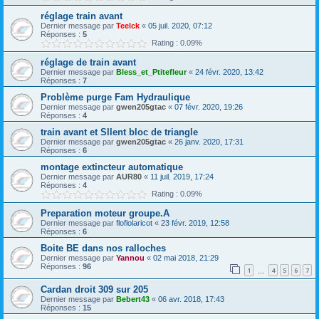
réglage train avant
Dernier message par
Teelck
«
05 juil. 2020, 07:12
Réponses :
5
Rating : 0.09%
réglage de train avant
Dernier message par
Bless_et_Ptitefleur
«
24 févr. 2020, 13:42
Réponses :
7
Problème purge Fam Hydraulique
Dernier message par
gwen205gtac
«
07 févr. 2020, 19:26
Réponses :
4
train avant et Sllent bloc de triangle
Dernier message par
gwen205gtac
«
26 janv. 2020, 17:31
Réponses :
6
montage extincteur automatique
Dernier message par
AUR80
«
11 juil. 2019, 17:24
Réponses :
4
Rating : 0.09%
Preparation moteur groupe.A
Dernier message par
floflolaricot
«
23 févr. 2019, 12:58
Réponses :
6
Boite BE dans nos ralloches
Dernier message par
Yannou
«
02 mai 2018, 21:29
Réponses :
96
1
4
5
6
7
…
Cardan droit 309 sur 205
Dernier message par
Bebert43
«
06 avr. 2018, 17:43
Réponses :
15