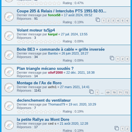
Rating : 0.47%
Coupe 205 & Relais / Interclubs PTS 1991-92-93...
Dernier message par
fonce58
«
17 août 2024, 09:52
Réponses :
91
1
2
3
4
5
6
Rating : 0.19%
Volant moteur tu5jp4
Dernier message par
kargal
«
27 juil. 2024, 13:55
Réponses :
3
Rating : 0.09%
Boite BE3 + commande à cable = grille inversée
Dernier message par
Bambo
«
26 juin 2023, 18:27
Réponses :
34
1
2
3
Rating : 0.09%
Plan triangle mécano soudés ?
Dernier message par
olivF2000
«
22 déc. 2021, 18:38
Réponses :
14
Montage de l'Ax de Roro
Dernier message par
axfn1
«
27 mars 2021, 14:41
Réponses :
1141
1
69
70
71
72
…
declenchement du ventilateur
Dernier message par
Thomasd79
«
19 oct. 2020, 10:29
Réponses :
7
Rating : 0.19%
la petite Rallye au Mont Dore
Dernier message par
ced s
«
21 août 2020, 12:28
Réponses :
17
1
2
Rating : 0.19%