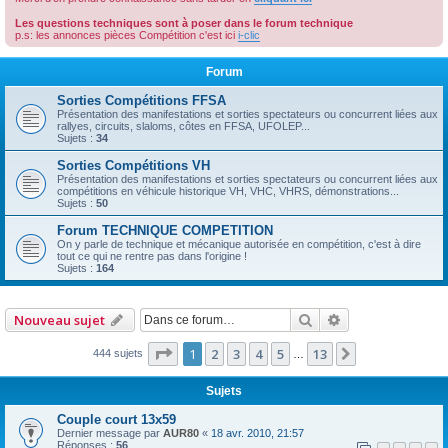
r
Les questions techniques sont à poser dans le forum technique
c
p.s: les annonces pièces Compétition c'est ici
i-clic
h
Forum
e
Sorties Compétitions FFSA
r
Présentation des manifestations et sorties spectateurs ou concurrent liées aux
rallyes, circuits, slaloms, côtes en FFSA, UFOLEP...
Sujets :
34
Sorties Compétitions VH
Présentation des manifestations et sorties spectateurs ou concurrent liées aux
compétitions en véhicule historique VH, VHC, VHRS, démonstrations...
Sujets :
50
Forum TECHNIQUE COMPETITION
On y parle de technique et mécanique autorisée en compétition, c'est à dire
tout ce qui ne rentre pas dans l'origine !
Sujets :
164
Rechercher
Recherche avan
Nouveau sujet
Page
1
sur
13
1
2
3
4
5
13
Suivante
444 sujets
…
Sujets
Couple court 13x59
Dernier message par
AUR80
«
18 avr. 2010, 21:57
Réponses :
56