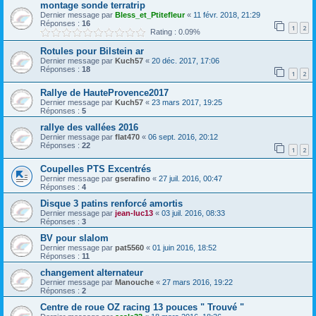
montage sonde terratrip
Dernier message par
Bless_et_Ptitefleur
«
11 févr. 2018, 21:29
Réponses :
16
1
2
Rating : 0.09%
Rotules pour Bilstein ar
Dernier message par
Kuch57
«
20 déc. 2017, 17:06
Réponses :
18
1
2
Rallye de HauteProvence2017
Dernier message par
Kuch57
«
23 mars 2017, 19:25
Réponses :
5
rallye des vallées 2016
Dernier message par
flat470
«
06 sept. 2016, 20:12
Réponses :
22
1
2
Coupelles PTS Excentrés
Dernier message par
gserafino
«
27 juil. 2016, 00:47
Réponses :
4
Disque 3 patins renforcé amortis
Dernier message par
jean-luc13
«
03 juil. 2016, 08:33
Réponses :
3
BV pour slalom
Dernier message par
pat5560
«
01 juin 2016, 18:52
Réponses :
11
changement alternateur
Dernier message par
Manouche
«
27 mars 2016, 19:22
Réponses :
2
Centre de roue OZ racing 13 pouces " Trouvé "