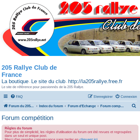
205 Rallye Club de
France
La boutique
Le site du club
http://la205rallye.free.fr
-
-
Le site de référence pour passionnés de la 205 Rallye.
FAQ
S’enregistrer
Connexion
R
Forum du 205 Rallye club de France
Index du forum
Forum d'Echange
Forum compétition
e
Forum compétition
c
Règles du forum
h
Pour plus de simplicité, les règles d'utilisation du forum ont été revues et regroupées
dans un seul et unique post.
e
Merci d'en prendre connaissance sans tarder en
cliquant ici