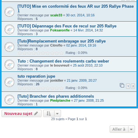
[TUTO] Mise en conformité des feux AR sur 205 Rallye Phase
1
Dernier message par
scale33
«
30 oct. 2014, 10:16
Réponses :
5
[TUTO] Dépannage des Feux de recul sur 205 Rallye
Dernier message par
Foksaronfle
«
14 févr. 2014, 14:32
Réponses :
3
[Tuto]Remplacement embrayage sur 205 rallye
Dernier message par
Citroflo
«
02 janv. 2014, 19:16
Réponses :
8
Rating : 0.09%
Tuto : Changement des roulements carbu weber
Dernier message par
le bouvreuil
«
25 août 2010, 22:10
Réponses :
8
tuto reparation jupe
Dernier message par
jonkiller
«
21 janv. 2009, 20:27
Réponses :
26
1
2
Rating : 0.09%
[Tuto] Brancher des phares additionnels
Dernier message par
Piedplanche
«
27 janv. 2008, 21:25
Réponses :
1
Nouveau sujet
29 sujets • Page
1
sur
1
Aller à