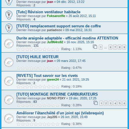
Dernier message par
jean
«
04 déc. 2012, 13:22
Réponses :
2
[Tuto] Révision ventilateur habitacle
Dernier message par
Foksaronfle
«
26 août 2012, 15:11
Réponses :
4
[TUTO] remplacement support serrure de coffre
Dernier message par
patladoze
«
09 mai 2012, 16:31
Durite araignée adaptable - efficacité modine ATTENTION
Dernier message par
Jul964rs92
«
16 nov. 2025, 15:16
Réponses :
131
1
6
7
8
9
…
Rating : 1.13%
[TUTO] HUILE MOTEUR
Dernier message par
jean
«
09 mars 2022, 17:45
Rating : 0.47%
[RIVETS] Tout savoir sur les rivets
Dernier message par
gwen24
«
21 oct. 2021, 19:25
Réponses :
2
Rating : 0.19%
[TUTO] MONTAGE INTERNE CARBURATEURS
Dernier message par
NONO P3XY
«
19 déc. 2020, 17:25
Réponses :
83
1
2
3
4
5
6
Rating : 0.28%
Améliorer l'étanchéité d'un joint spi (vilebrequin)
Dernier message par
Jay205
«
26 oct. 2020, 15:49
Réponses :
9
Rating : 0.38%