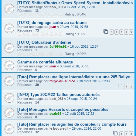
[TUTO] Shifter/Rupteur Omex Speed System, installation/avis
Dernier message par
bob_063
«
17 oct. 2019, 12:30
Réponses :
11
Rating : 0.84%
[TUTO] de réglage carbu au carbtune
Dernier message par
jean
«
20 avr. 2019, 07:58
Réponses :
73
1
2
3
4
5
Rating : 0.56%
[TUTO] Obturateur d'antenne
Dernier message par
Jul964rs92
«
16 oct. 2016, 12:34
Réponses :
1
Rating : 0.09%
Gamme de contrôle allumage
Dernier message par
jean
«
03 août 2016, 08:51
Réponses :
5
[Tuto] Remplacer une ligne intermédiaire sur une 205 Rallye
Dernier message par
rallye-du-sud-51
«
30 mars 2016, 21:38
Réponses :
30
1
2
[INFO] Type 20CM22 Tailles pneus autorisés
Dernier message par
bob_063
«
28 sept. 2015, 09:24
Réponses :
14
[Tuto] Montages Ressorts et coupelles possibles
Dernier message par
scale33
«
17 août 2015, 17:22
Réponses :
8
[Tuto] Remplacer les aiguilles de compteur / compte tours
Dernier message par
le bouvreuil
«
29 déc. 2014, 22:00
Réponses :
32
1
2
3