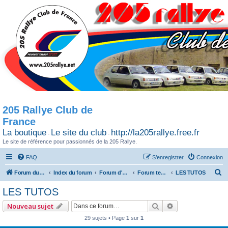
205 Rallye Club de
France
La boutique
Le site du club
http://la205rallye.free.fr
-
-
Le site de référence pour passionnés de la 205 Rallye.
FAQ
S’enregistrer
Connexion
R
Forum du 205 Rallye club de France
Index du forum
Forum d'Echange
Forum technique
LES TUTOS
e
LES TUTOS
c
Rechercher
Recherche avan
Nouveau sujet
h
29 sujets • Page
1
sur
1
e