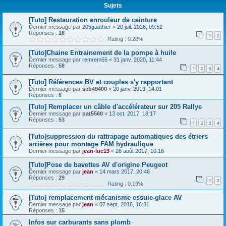
Sujets
r
c
[Tuto] Restauration enrouleur de ceinture
Dernier message par
205gauthier
«
20 juil. 2026, 09:52
h
Réponses :
16
1
2
Rating : 0.28%
e
[Tuto]Chaine Entrainement de la pompe à huile
r
Dernier message par
remrem55
«
31 janv. 2020, 11:44
Réponses :
58
1
2
3
4
[Tuto] Références BV et couples s'y rapportant
Dernier message par
seb49400
«
20 janv. 2019, 14:01
Réponses :
6
[Tuto] Remplacer un câble d'accélérateur sur 205 Rallye
Dernier message par
pat5560
«
13 oct. 2017, 18:17
Réponses :
53
1
2
3
4
[Tuto]suppression du rattrapage automatiques des étriers
arrières pour montage FAM hydraulique
Dernier message par
jean-luc13
«
26 août 2017, 10:16
[Tuto]Pose de bavettes AV d'origine Peugeot
Dernier message par
jean
«
14 mars 2017, 20:46
Réponses :
29
1
2
Rating : 0.19%
[Tuto] remplacement mécanisme essuie-glace AV
Dernier message par
jean
«
07 sept. 2016, 16:31
Réponses :
15
Infos sur carburants sans plomb