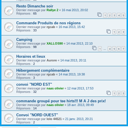
Resto Dimanche soir
Dernier message par
Rallye 2
«
16 mai 2013, 20:02
Réponses :
65
1
2
3
4
5
Commande Produits de nos régions
Dernier message par
rgcab
«
16 mai 2013, 15:42
Réponses :
33
1
2
3
Camping
Dernier message par
XALLOS90
«
14 mai 2013, 22:10
Réponses :
98
1
4
5
6
7
…
Horaires et lieux
Dernier message par
Aurore
«
14 mai 2013, 20:11
Réponses :
2
Hébergement complémentaire
Dernier message par
rgcab
«
14 mai 2013, 19:38
Réponses :
3
convoi "NORD EST"
Dernier message par
naas olivier
«
12 mai 2013, 17:53
Réponses :
32
1
2
3
commande groupé pour tee hirts!!! M A J des prix!
Dernier message par
naas olivier
«
18 avr. 2013, 09:49
Réponses :
14
Convoi "NORD OUEST"
Dernier message par
lolo 44521
«
21 janv. 2013, 20:21
Réponses :
2