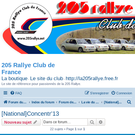
205 Rallye Club de
France
La boutique
Le site du club
http://la205rallye.free.fr
-
-
Le site de référence pour passionnés de la 205 Rallye.
FAQ
S’enregistrer
Connexion
R
Forum du 205 Rallye club de France
Index du forum
Forum de Discussion
La vie du Club / Les sorties
[National]Concentr'13
e
[National]Concentr'13
c
Rechercher
Recherche avan
Nouveau sujet
h
22 sujets • Page
1
sur
1
e