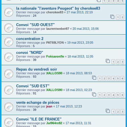
1
2
3
4
5
la nationale "l'aventure Peugeot" by cherokee83
Dernier message par
cherokee83
«
27 mai 2013, 22:19
Réponses :
24
1
2
Convoi "SUD OUEST"
Dernier message par
laurentweber87
«
20 mai 2013, 15:06
Réponses :
14
concentration 2
Dernier message par
PAT69LYON
«
19 mai 2013, 23:05
Réponses :
5
convoi "NORD"
Dernier message par
Foksaronfle
«
18 mai 2013, 11:05
Réponses :
39
1
2
3
Repas du vendredi soir
Dernier message par
XALLOS90
«
18 mai 2013, 08:53
Réponses :
93
1
2
3
4
5
6
Convoi "SUD EST"
Dernier message par
XALLOS90
«
18 mai 2013, 02:23
Réponses :
91
1
2
3
4
5
6
vente echange de piéces
Dernier message par
jean
«
17 mai 2013, 12:23
Réponses :
39
1
2
3
Convoi "ILE DE FRANCE"
Dernier message par
Jul964rs92
«
17 mai 2013, 11:31
Réponses :
15