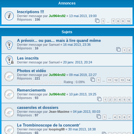
Annonces
r
c
Inscriptions !!!
Dernier message par
Jul964rs92
«
13 mai 2013, 19:00
h
Réponses :
156
1
7
8
9
10
…
e
r
Sujets
A prévoir... ou pas... mais à lire quand même
Dernier message par
Samuel
«
16 mai 2013, 23:36
Réponses :
16
1
2
Les inscrits
Dernier message par
Samuel
«
20 janv. 2013, 20:24
Photos et vidéo
Dernier message par
Jul964rs92
«
09 mai 2019, 22:27
Réponses :
221
1
11
12
13
14
…
Rating : 0.09%
Remerciements
Dernier message par
Jul964rs92
«
10 juin 2013, 19:25
Réponses :
93
1
2
3
4
5
6
casseroles et dossiers
Dernier message par
Jean-Maxime
«
04 juin 2013, 00:03
Réponses :
97
1
4
5
6
7
…
Le Trombinoscope de la concentr'
Dernier message par
looping88
«
30 mai 2013, 18:38
Réponses :
65