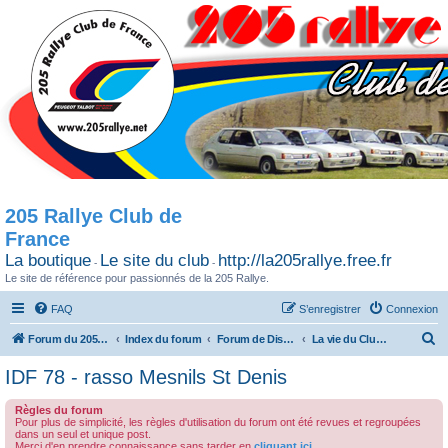
205 Rallye Club de
France
La boutique
Le site du club
http://la205rallye.free.fr
-
-
Le site de référence pour passionnés de la 205 Rallye.
FAQ
S’enregistrer
Connexion
R
Forum du 205 Rallye club de France
Index du forum
Forum de Discussion
La vie du Club / Les sorties
e
IDF 78 - rasso Mesnils St Denis
c
Règles du forum
h
Pour plus de simplicité, les règles d'utilisation du forum ont été revues et regroupées
dans un seul et unique post.
e
Merci d'en prendre connaissance sans tarder en
cliquant ici