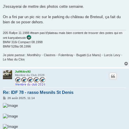
J'essayerai de mettre des photos cette semaine.
On a fini par un pic nic sur le parking du château de Breteuil, ça fait du
bien de se poser dehors.
205 Rallye 11.1988 #team pas'd'plateau mais bien content de trouver des potes qui en
ont kanyabesoin
BMW 316i Compact 08.1998
BMW 528ia 08.1996
Je piste partout : Montlhéry - Clastres - Folembray - Bugatti (Le Mans) - Lurcis Levy -
Le Mas du Clos
Jul964rs92
Membre du Club 2026
Re: IDF 78 - rasso Mesnils St Denis
M
26 août 2025, 11:14
e
s
s
a
g
e