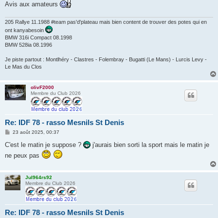
Avis aux amateurs
205 Rallye 11.1988 #team pas'd'plateau mais bien content de trouver des potes qui en
ont kanyabesoin
BMW 316i Compact 08.1998
BMW 528ia 08.1996
Je piste partout : Montlhéry - Clastres - Folembray - Bugatti (Le Mans) - Lurcis Levy -
Le Mas du Clos
olivF2000
Membre du Club 2026
Re: IDF 78 - rasso Mesnils St Denis
M
23 août 2025, 00:37
e
s
C'est le matin je suppose ?
j'aurais bien sorti la sport mais le matin je
s
ne peux pas
a
g
e
Jul964rs92
Membre du Club 2026
Re: IDF 78 - rasso Mesnils St Denis