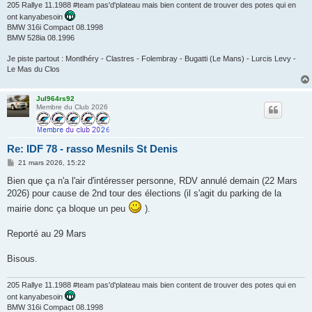
205 Rallye 11.1988 #team pas'd'plateau mais bien content de trouver des potes qui en
ont kanyabesoin
BMW 316i Compact 08.1998
BMW 528ia 08.1996
Je piste partout : Montlhéry - Clastres - Folembray - Bugatti (Le Mans) - Lurcis Levy -
Le Mas du Clos
Jul964rs92
Membre du Club 2026
Re: IDF 78 - rasso Mesnils St Denis
M
21 mars 2026, 15:22
e
s
Bien que ça n'a l'air d'intéresser personne, RDV annulé demain (22 Mars
s
2026) pour cause de 2nd tour des élections (il s'agit du parking de la
a
g
mairie donc ça bloque un peu
).
e
Reporté au 29 Mars
Bisous.
205 Rallye 11.1988 #team pas'd'plateau mais bien content de trouver des potes qui en
ont kanyabesoin
BMW 316i Compact 08.1998