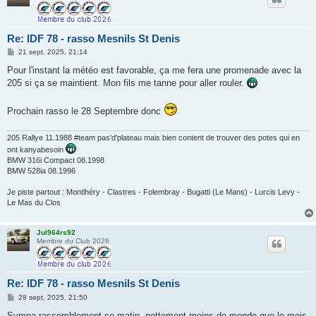
Re: IDF 78 - rasso Mesnils St Denis
M
21 sept. 2025, 21:14
e
s
Pour l'instant la météo est favorable, ça me fera une promenade avec la
s
205 si ça se maintient. Mon fils me tanne pour aller rouler.
a
g
e
Prochain rasso le 28 Septembre donc
205 Rallye 11.1988 #team pas'd'plateau mais bien content de trouver des potes qui en
ont kanyabesoin
BMW 316i Compact 08.1998
BMW 528ia 08.1996
Je piste partout : Montlhéry - Clastres - Folembray - Bugatti (Le Mans) - Lurcis Levy -
Le Mas du Clos
Jul964rs92
Membre du Club 2026
Re: IDF 78 - rasso Mesnils St Denis
M
28 sept. 2025, 21:50
e
s
Sympa rassemblement ce matin, nettement moins de monde que le mois