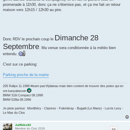
promenade à 11h30, donc ça ne s'éternise pas, et ça me fait un retour
maison vers 12h15 / 12h30 au pire.
Dimanche 28
Donc RDV le prochain coup le
Septembre
. Ma venue sera conditionnée à la météo bien
entendu.
C'est sur ce parking:
Parking proche de la mairie
205 Rallye 11.1988 #team pas'd'plateau mais bien content de trouver des potes qui en
ont kanyabesoin
BMW 316i Compact 08.1998
BMW 528ia 08.1996
Je piste partout : Montlhéry - Clastres - Folembray - Bugatti (Le Mans) - Lurcis Levy -
Le Mas du Clos
Jul964rs92
Membre du Club 2026