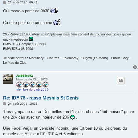
M
23 août 2025, 09:43
e
s
Oui rasso a partir de 9h30
s
a
g
Ça sera pour une prochaine
e
205 Rallye 11.1988 #team pas'd'plateau mais bien content de trouver des potes qui en
ont kanyabesoin
BMW 316i Compact 08.1998
BMW 528ia 08.1996
Je piste partout : Montlhéry - Clastres - Folembray - Bugatti (Le Mans) - Lurcis Levy -
Le Mas du Clos
Jul964rs92
Membre du Club 2026
Re: IDF 78 - rasso Mesnils St Denis
M
24 août 2025, 15:36
e
s
Très sympa ce rasso. Des belles raretés, des choses "fait maison" genre
s
une 2cv cab avec un intérieur de 206
.
a
g
e
Une Facel Vega, un véhicule inconnu, une Citroën 10hp, Delorean, du
muscle car, Alpine a110, 310 4 et 6 cylindres.