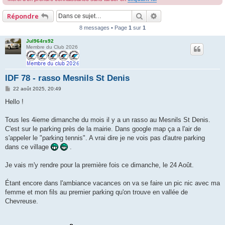
r
Rechercher
Recherche avancée
Répondre
c
8 messages • Page
1
sur
1
h
Jul964rs92
e
Membre du Club 2026
r
IDF 78 - rasso Mesnils St Denis
M
22 août 2025, 20:49
e
s
Hello !
s
a
g
Tous les 4ieme dimanche du mois il y a un rasso au Mesnils St Denis.
e
C'est sur le parking près de la mairie. Dans google map ça a l'air de
s'appeler le "parking tennis". A vrai dire je ne vois pas d'autre parking
dans ce village
.
Je vais m'y rendre pour la première fois ce dimanche, le 24 Août.
Étant encore dans l'ambiance vacances on va se faire un pic nic avec ma
femme et mon fils au premier parking qu'on trouve en vallée de
Chevreuse.