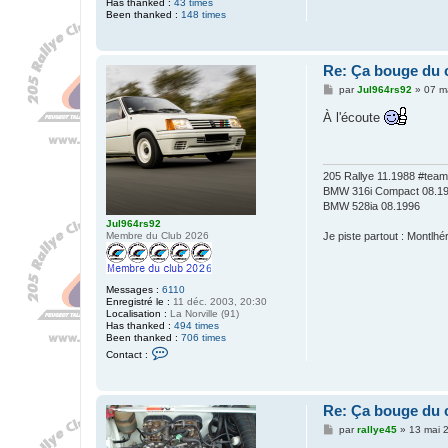
Has thanked :
43 times
Been thanked :
148 times
Re: Ça bouge du 
M
par
Jul964rs92
»
07 m
e
s
À l'écoute
s
a
g
e
205 Rallye 11.1988 #team
BMW 316i Compact 08.1
BMW 528ia 08.1996
Jul964rs92
Membre du Club 2026
Je piste partout : Montlh
Messages :
6110
Enregistré le :
11 déc. 2003, 20:30
Localisation :
La Norville (91)
Has thanked :
494 times
Been thanked :
706 times
C
Contact :
o
n
t
a
Re: Ça bouge du 
c
t
M
par
rallye45
»
13 mai 
e
e
r