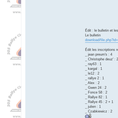
i
e
d
p
l
a
n
c
h
Édit : le bulletin et le
e
Le bulletin
download/file.php?id
Édit les inscriptions 
_ jean preum's : 4
_ Christophe deuz' : 
_ ray63 : 1
_ kargal : 1
_ le12 : 2
_ rallye 2 : 1
_ Alex : 2
_ Gwen 24 : 2
_ Fonce 58 : 2
_ Rallye 82 : 1
_ Rallye 45 : 2 + 1
_ julien : 1
_ Czabkiewicz : 2