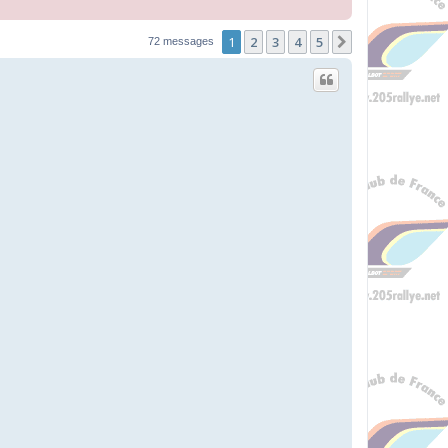
1
2
3
4
5
Suivante
72 messages