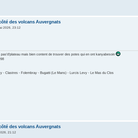
côté des volcans Auvergnats
ai 2026, 23:12
 pas'd'plateau mais bien content de trouver des potes qui en ont kanyabesoin
998
éry - Clastres - Folembray - Bugatti (Le Mans) - Lurcis Levy - Le Mas du Clos
côté des volcans Auvergnats
2026, 21:12