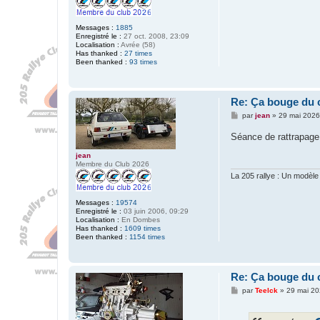
Messages :
1885
Enregistré le :
27 oct. 2008, 23:09
Localisation :
Avrée (58)
Has thanked :
27 times
Been thanked :
93 times
Re: Ça bouge du 
M
par
jean
»
29 mai 2026
e
s
Séance de rattrapage
s
a
jean
g
Membre du Club 2026
e
La 205 rallye : Un modèle
Messages :
19574
Enregistré le :
03 juin 2006, 09:29
Localisation :
En Dombes
Has thanked :
1609 times
Been thanked :
1154 times
Re: Ça bouge du 
M
par
Teelck
»
29 mai 20
e
s
s