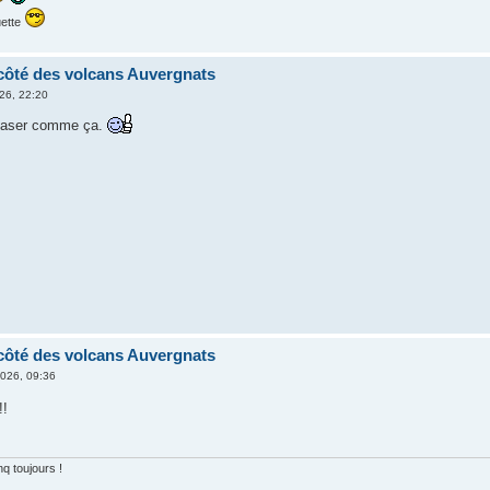
uette
côté des volcans Auvergnats
26, 22:20
easer comme ça.
côté des volcans Auvergnats
2026, 09:36
!!
nq toujours !