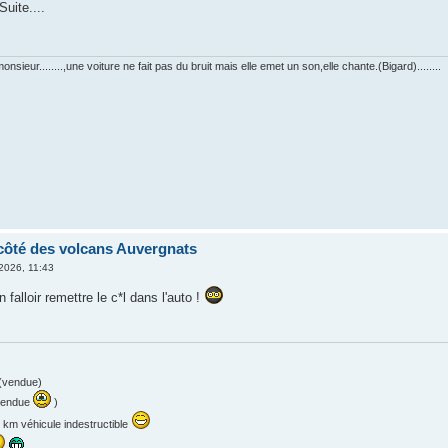
Suite....
monsieur........,une voiture ne fait pas du bruit mais elle emet un son,elle chante.(Bigard)........
côté des volcans Auvergnats
2026, 11:43
 falloir remettre le c*l dans l'auto !
 (vendue)
(vendue
)
 km véhicule indestructible