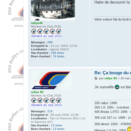
s
Hatte de decouvrir la 
J
s
u
a
l
g
9
e
6
Votre voiture fait du bruit 
4
rallye45
r
Membre du Club 2026
s
9
2
Messages :
298
Enregistré le :
13 oct. 2003, 12:03
Localisation :
vigeois 19410
Has thanked :
199 times
Been thanked :
74 times
Re: Ça bouge du 
M
par
rallye 82
»
16 mai 
e
s
Je surveille
va bien
s
rallye 82
a
Membre du Club 2026
g
e
205 rallye: 1989
309 1.6: 1991 - (vendue)
Messages :
216
405 Break 1.9TD: 1995 -
Enregistré le :
09 août 2009, 22:09
306 s16 167 cv: 1998 - 
Localisation :
Tarn et Garonne (82) / Lot
et Garonne (47)
309 diesel: 1993 - 478000
Has thanked :
13 times
Been thanked :
13 times
Mégane 1.6 16v: 2000