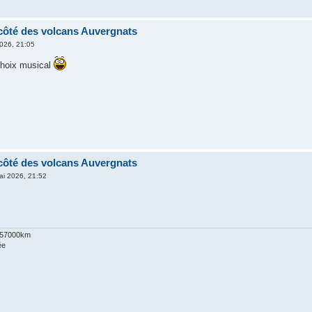
côté des volcans Auvergnats
026, 21:05
choix musical
côté des volcans Auvergnats
ai 2026, 21:52
 157000km
ée