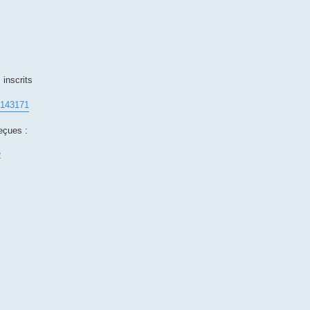
s inscrits
=143171
reçues :
2