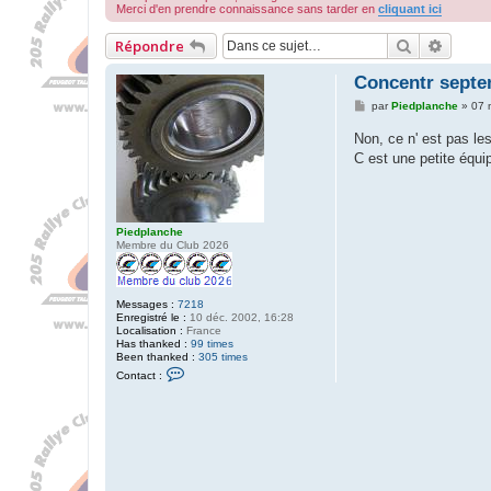
Merci d'en prendre connaissance sans tarder en
cliquant ici
Recherche
Reche
Répondre
Concentr septe
M
par
Piedplanche
»
07 
e
s
Non, ce n' est pas le
s
C est une petite équi
a
g
e
Piedplanche
Membre du Club 2026
Messages :
7218
Enregistré le :
10 déc. 2002, 16:28
Localisation :
France
Has thanked :
99 times
Been thanked :
305 times
C
Contact :
o
n
t
a
c
t
e
r
P