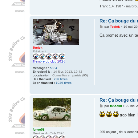
Trafic 1.4: 1987 - ma bro
Re: Ça bouge du 
M
par
Teelck
»
19 mai 20
e
s
Ça promet avec un t
s
a
g
Teelck
e
Président
Messages :
5884
Enregistré le :
14 févr. 2013, 10:42
Localisation :
Cormeilles en parisis (95)
Has thanked :
726 times
Been thanked :
1029 times
Re: Ça bouge du 
M
par
fonce58
»
29 mai 
e
s
trop bien !
s
a
g
e
fonce58
205 un jour , deux cent ci
Membre du Club 2026