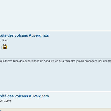
côté des volcans Auvergnats
, 14:46
 !
 qui délivre l’une des expériences de conduite les plus radicales jamais proposées par une tra
côté des volcans Auvergnats
26, 19:40