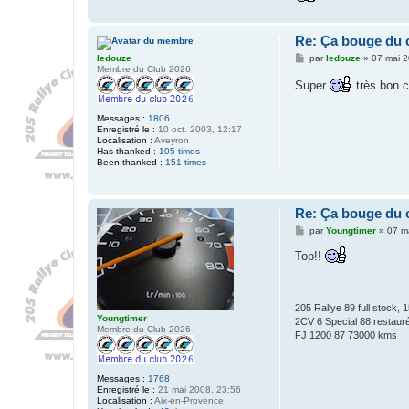
Re: Ça bouge du 
M
ledouze
par
ledouze
»
07 mai 2
e
Membre du Club 2026
s
Super
très bon 
s
a
g
Messages :
1806
e
Enregistré le :
10 oct. 2003, 12:17
Localisation :
Aveyron
Has thanked :
105 times
Been thanked :
151 times
Re: Ça bouge du 
M
par
Youngtimer
»
07 m
e
s
Top!!
s
a
g
e
205 Rallye 89 full stock,
Youngtimer
2CV 6 Special 88 restaur
Membre du Club 2026
FJ 1200 87 73000 kms
Messages :
1768
Enregistré le :
21 mai 2008, 23:56
Localisation :
Aix-en-Provence