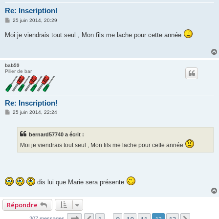
Re: Inscription!
M
25 juin 2014, 20:29
e
s
Moi je viendrais tout seul , Mon fils me lache pour cette année
s
a
g
e
bab59
Pilier de bar
Re: Inscription!
M
25 juin 2014, 22:24
e
s
s
bernard57740 a écrit :
a
g
Moi je viendrais tout seul , Mon fils me lache pour cette année
e
dis lui que Marie sera présente
Répondre
Page
12
sur
13
207 messages