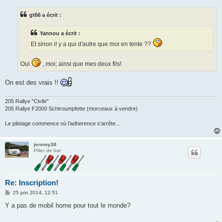
s
s
gt66 a écrit :
a
g
e
Yannou a écrit :
Et sinon il y a qui d'autre que moi en tente ??
Oui
, moi; ainsi que mes deux fils!
On est des vrais !!
205 Rallye "Civile"
205 Rallye F2000 Schtroumpfette (morceaux à vendre)
Le pilotage commence où l'adherence s'arrête...
jeremy30
Pilier de bar
Re: Inscription!
M
25 juin 2014, 12:51
e
s
Y a pas de mobil home pour tout le monde?
s
a
g