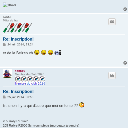
bab59
Pilier de bar
Re: Inscription!
M
24 juin 2014, 23:24
e
s
et de la Belzebuth
s
a
g
e
Yannou
Membre du Club 2026
Re: Inscription!
M
25 juin 2014, 06:53
e
s
Et sinon il y a qui d'autre que moi en tente ??
s
a
g
e
205 Rallye "Civile"
205 Rallye F2000 Schtroumpfette (morceaux à vendre)