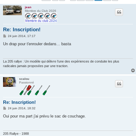
r
jean
c
Membre du Club 2026
h
e
Re: Inscription!
r
M
24 juin 2014, 17:17
e
s
Un drap pour t'enrouler dedans... basta
s
a
g
e
La 205 rallye : Un modèle qui délivre l’une des expériences de conduite les plus
radicales jamais proposées par une traction.
scalou
Passionné
Re: Inscription!
M
24 juin 2014, 18:32
e
s
Oui pour ma part j'ai prévu le sac de couchage.
s
a
g
e
205 Rallye - 1988