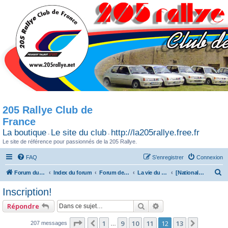
205 Rallye Club de
France
La boutique
Le site du club
http://la205rallye.free.fr
-
-
Le site de référence pour passionnés de la 205 Rallye.
FAQ
S’enregistrer
Connexion
R
Forum du 205 Rallye club de France
Index du forum
Forum de Discussion
La vie du Club / Les sorties
[Nationale]Concentr'14
e
Inscription!
c
Rechercher
Recherche avancée
Répondre
h
e
Page
12
sur
13
1
9
10
11
12
13
Précédente
Suivante
207 messages
…