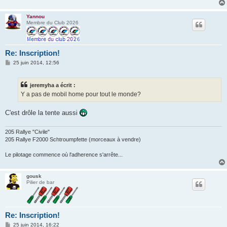
e
Yannou
Membre du Club 2026
Re: Inscription!
M
25 juin 2014, 12:56
e
s
s
jeremyha a écrit :
a
g
Y a pas de mobil home pour tout le monde?
e
C'est drôle la tente aussi
205 Rallye "Civile"
205 Rallye F2000 Schtroumpfette (morceaux à vendre)
Le pilotage commence où l'adherence s'arrête...
gousk
Pilier de bar
Re: Inscription!
M
25 juin 2014, 16:22