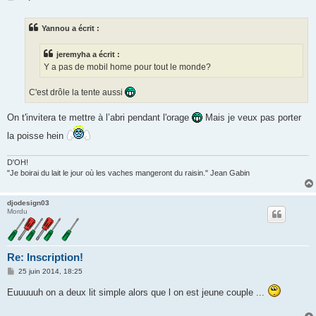
e
s
s
Yannou a écrit :
a
g
e
jeremyha a écrit :
Y a pas de mobil home pour tout le monde?
C'est drôle la tente aussi
On t'invitera te mettre à l’abri pendant l'orage
Mais je veux pas porter
la poisse hein
D'OH!
"Je boirai du lait le jour où les vaches mangeront du raisin." Jean Gabin
djodesign03
Mordu
Re: Inscription!
M
25 juin 2014, 18:25
e
s
Euuuuuh on a deux lit simple alors que l on est jeune couple ...
s
a
g