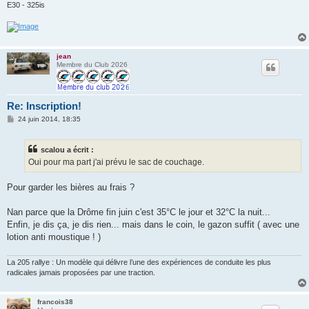
E30 - 325is
jean
Membre du Club 2026
Re: Inscription!
M
24 juin 2014, 18:35
e
s
s
scalou a écrit :
a
g
Oui pour ma part j'ai prévu le sac de couchage.
e
Pour garder les bières au frais ?
Nan parce que la Drôme fin juin c'est 35°C le jour et 32°C la nuit...
Enfin, je dis ça, je dis rien... mais dans le coin, le gazon suffit ( avec une
lotion anti moustique ! )
La 205 rallye : Un modèle qui délivre l’une des expériences de conduite les plus
radicales jamais proposées par une traction.
francois38