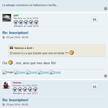
Le pilotage commence où l'adherence s'arrête...
gt66
Membre du Club 2026
Re: Inscription!
M
25 juin 2014, 06:56
e
s
s
Yannou a écrit :
a
g
Et sinon il y a qui d'autre que moi en tente ??
e
Oui
, moi; ainsi que mes deux fils!
Yannou
Membre du Club 2026
Re: Inscription!
M
25 juin 2014, 09:35
e