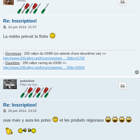
Mordu
Re: Inscription!
M
24 juin 2014, 21:57
e
s
La météo prévoit la flotte
s
a
g
e
-
Dormeuse
: 205 rallye du 03/89 (en attente d'une deuxième vie) =>
http://www.205rallye.net/forum/viewtopi ... 39&t=41765
-
Dauphine
: 205 rallye racing du 03/90 =>
http://www.205rallye.net/forum/viewtopi ... 39&t=42840
patladoze
Pilier de bar
Re: Inscription!
M
24 juin 2014, 23:23
e
s
ouai mais y aura les potes
et les produits régionaux
s
a
g
e