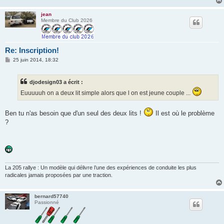
e
jean
Membre du Club 2026
Re: Inscription!
M
25 juin 2014, 18:32
e
s
s
djodesign03 a écrit :
a
g
Euuuuuh on a deux lit simple alors que l on est jeune couple ...
e
Ben tu n'as besoin que d'un seul des deux lits !
Il est où le problème
?
La 205 rallye : Un modèle qui délivre l’une des expériences de conduite les plus
radicales jamais proposées par une traction.
bernard57740
Passionné