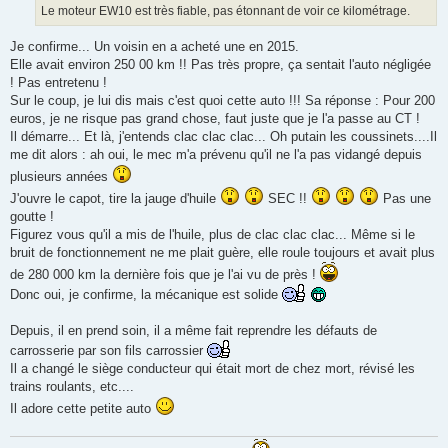
g
Le moteur EW10 est très fiable, pas étonnant de voir ce kilométrage.
e
Je confirme... Un voisin en a acheté une en 2015.
Elle avait environ 250 00 km !! Pas très propre, ça sentait l'auto négligée
! Pas entretenu !
Sur le coup, je lui dis mais c'est quoi cette auto !!! Sa réponse : Pour 200
euros, je ne risque pas grand chose, faut juste que je l'a passe au CT !
Il démarre... Et là, j'entends clac clac clac... Oh putain les coussinets....Il
me dit alors : ah oui, le mec m'a prévenu qu'il ne l'a pas vidangé depuis
plusieurs années
J'ouvre le capot, tire la jauge d'huile
SEC !!
Pas une
goutte !
Figurez vous qu'il a mis de l'huile, plus de clac clac clac... Même si le
bruit de fonctionnement ne me plait guère, elle roule toujours et avait plus
de 280 000 km la dernière fois que je l'ai vu de près !
Donc oui, je confirme, la mécanique est solide
Depuis, il en prend soin, il a même fait reprendre les défauts de
carrosserie par son fils carrossier
Il a changé le siège conducteur qui était mort de chez mort, révisé les
trains roulants, etc....
Il adore cette petite auto