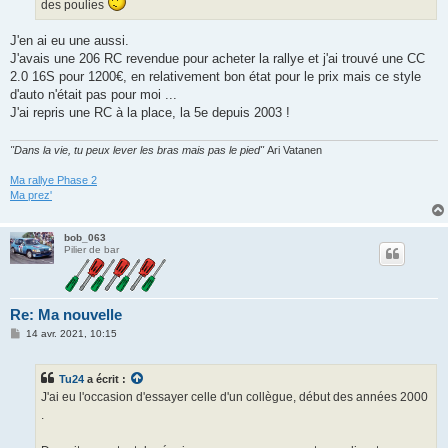
des poulies
J'en ai eu une aussi.
J'avais une 206 RC revendue pour acheter la rallye et j'ai trouvé une CC
2.0 16S pour 1200€, en relativement bon état pour le prix mais ce style
d'auto n'était pas pour moi ...
J'ai repris une RC à la place, la 5e depuis 2003 !
"Dans la vie, tu peux lever les bras mais pas le pied"
Ari Vatanen
Ma rallye Phase 2
Ma prez'
bob_063
Pilier de bar
Re: Ma nouvelle
M
14 avr. 2021, 10:15
e
s
s
Tu24
a écrit :
a
g
J'ai eu l'occasion d'essayer celle d'un collègue, début des années 2000
e
.