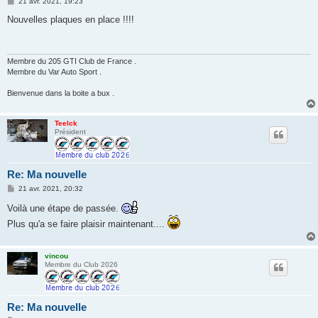
M
21 avr. 2021, 19:23
e
s
Nouvelles plaques en place !!!!
s
a
g
e
Membre du 205 GTI Club de France .
Membre du Var Auto Sport .
Bienvenue dans la boite a bux .
Teelck
Président
Re: Ma nouvelle
M
21 avr. 2021, 20:32
e
s
Voilà une étape de passée.
s
a
Plus qu'a se faire plaisir maintenant....
g
e
vincou
Membre du Club 2026
Re: Ma nouvelle