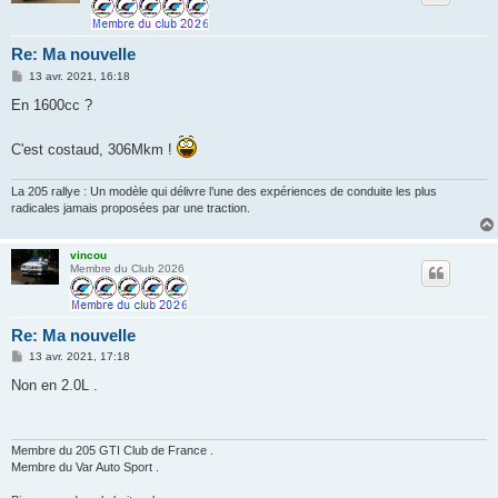
Re: Ma nouvelle
M
13 avr. 2021, 16:18
e
s
En 1600cc ?
s
a
g
C'est costaud, 306Mkm !
e
La 205 rallye : Un modèle qui délivre l’une des expériences de conduite les plus
radicales jamais proposées par une traction.
vincou
Membre du Club 2026
Re: Ma nouvelle
M
13 avr. 2021, 17:18
e
s
Non en 2.0L .
s
a
g
e
Membre du 205 GTI Club de France .
Membre du Var Auto Sport .