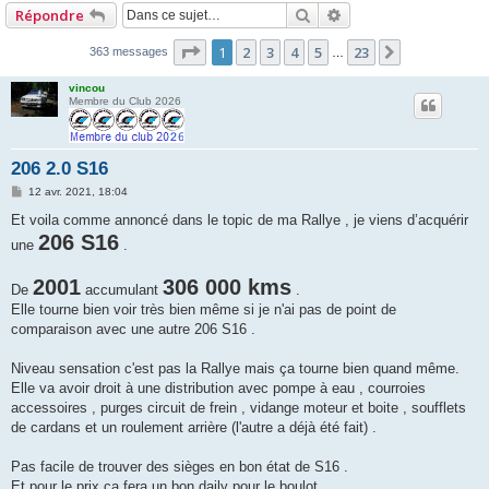
Rechercher
Recherche avancée
r
Répondre
c
Page
1
sur
23
1
2
3
4
5
23
Suivante
363 messages
…
h
vincou
e
Membre du Club 2026
r
206 2.0 S16
M
12 avr. 2021, 18:04
e
s
Et voila comme annoncé dans le topic de ma Rallye , je viens d’acquérir
s
206 S16
une
a
.
g
e
2001
306 000 kms
De
accumulant
.
Elle tourne bien voir très bien même si je n'ai pas de point de
comparaison avec une autre 206 S16 .
Niveau sensation c'est pas la Rallye mais ça tourne bien quand même.
Elle va avoir droit à une distribution avec pompe à eau , courroies
accessoires , purges circuit de frein , vidange moteur et boite , soufflets
de cardans et un roulement arrière (l'autre a déjà été fait) .
Pas facile de trouver des sièges en bon état de S16 .
Et pour le prix ça fera un bon daily pour le boulot .