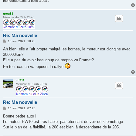
Bienvenue dans la boite a bux .
greg81
Membre du Club 2026
Re: Ma nouvelle
M
13 avr. 2021, 18:25
e
s
Ah bien, elle a l'air propre malgré les bornes, le moteur est d'origine avec
s
306000km?
a
g
Elle a pas du avoir beaucoup de proprio vu l'immat?
e
En tout cas ca va reposer la rallye
cd911
Membre du Club 2026
Re: Ma nouvelle
M
14 avr. 2021, 07:25
e
s
Bonne petite auto !
s
Le moteur EW10 est très fiable, pas étonnant de voir ce kilométrage.
a
g
Sur le plan de la fiabilité, la 206 est bien là descendante de la 205.
e