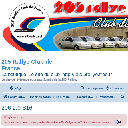
205 Rallye Club de
France
La boutique
Le site du club
http://la205rallye.free.fr
-
-
Le site de référence pour passionnés de la 205 Rallye.
FAQ
S’enregistrer
Connexion
R
Forum du 205 Rallye club de France
Index du forum
Forum de Discussion
Le café de la Rallynette
Présentation (Hors Sujet)
e
206 2.0 S16
c
Règles du forum
h
Si vous souhaitez nous parler de votre 205 Rallye ou AX Sport, rendez vous
ici
e