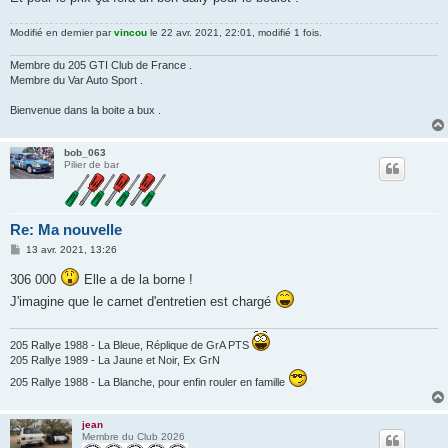
Modifié en dernier par
vincou
le 22 avr. 2021, 22:01, modifié 1 fois.
Membre du 205 GTI Club de France .
Membre du Var Auto Sport .
Bienvenue dans la boite a bux .
bob_063
Pilier de bar
Re: Ma nouvelle
M
13 avr. 2021, 13:26
e
s
306 000
Elle a de la borne !
s
a
J'imagine que le carnet d'entretien est chargé
g
e
205 Rallye 1988 - La Bleue, Réplique de GrA PTS
205 Rallye 1989 - La Jaune et Noir, Ex GrN
205 Rallye 1988 - La Blanche, pour enfin rouler en famille
jean
Membre du Club 2026