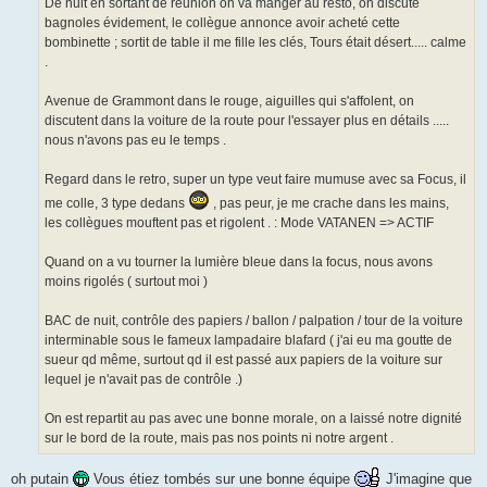
De nuit en sortant de réunion on va manger au resto, on discute
bagnoles évidement, le collègue annonce avoir acheté cette
bombinette ; sortit de table il me fille les clés, Tours était désert..... calme
.
Avenue de Grammont dans le rouge, aiguilles qui s'affolent, on
discutent dans la voiture de la route pour l'essayer plus en détails .....
nous n'avons pas eu le temps .
Regard dans le retro, super un type veut faire mumuse avec sa Focus, il
me colle, 3 type dedans
, pas peur, je me crache dans les mains,
les collègues mouftent pas et rigolent . : Mode VATANEN => ACTIF
Quand on a vu tourner la lumière bleue dans la focus, nous avons
moins rigolés ( surtout moi )
BAC de nuit, contrôle des papiers / ballon / palpation / tour de la voiture
interminable sous le fameux lampadaire blafard ( j'ai eu ma goutte de
sueur qd même, surtout qd il est passé aux papiers de la voiture sur
lequel je n'avait pas de contrôle .)
On est repartit au pas avec une bonne morale, on a laissé notre dignité
sur le bord de la route, mais pas nos points ni notre argent .
oh putain
Vous étiez tombés sur une bonne équipe
J'imagine que