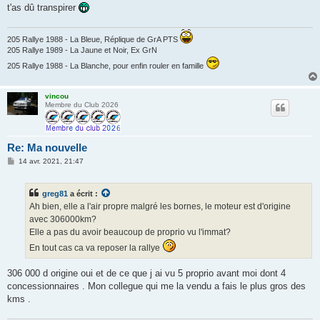
t'as dû transpirer
205 Rallye 1988 - La Bleue, Réplique de GrA PTS
205 Rallye 1989 - La Jaune et Noir, Ex GrN
205 Rallye 1988 - La Blanche, pour enfin rouler en famille
vincou
Membre du Club 2026
Re: Ma nouvelle
M
14 avr. 2021, 21:47
e
s
s
greg81
a écrit :
a
g
Ah bien, elle a l'air propre malgré les bornes, le moteur est d'origine
e
avec 306000km?
Elle a pas du avoir beaucoup de proprio vu l'immat?
En tout cas ca va reposer la rallye
306 000 d origine oui et de ce que j ai vu 5 proprio avant moi dont 4
concessionnaires . Mon collegue qui me la vendu a fais le plus gros des
kms .