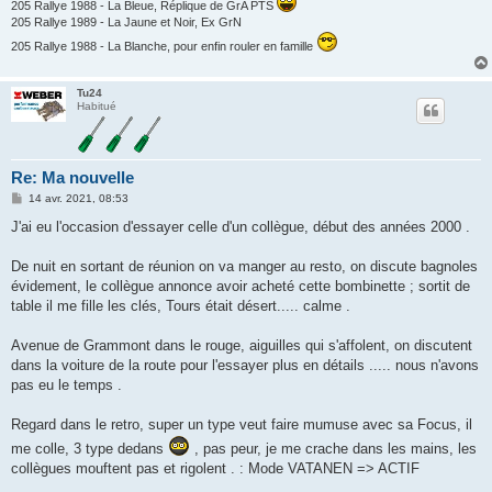
205 Rallye 1988 - La Bleue, Réplique de GrA PTS
205 Rallye 1989 - La Jaune et Noir, Ex GrN
205 Rallye 1988 - La Blanche, pour enfin rouler en famille
Tu24
Habitué
Re: Ma nouvelle
M
14 avr. 2021, 08:53
e
s
J'ai eu l'occasion d'essayer celle d'un collègue, début des années 2000 .
s
a
g
De nuit en sortant de réunion on va manger au resto, on discute bagnoles
e
évidement, le collègue annonce avoir acheté cette bombinette ; sortit de
table il me fille les clés, Tours était désert..... calme .
Avenue de Grammont dans le rouge, aiguilles qui s'affolent, on discutent
dans la voiture de la route pour l'essayer plus en détails ..... nous n'avons
pas eu le temps .
Regard dans le retro, super un type veut faire mumuse avec sa Focus, il
me colle, 3 type dedans
, pas peur, je me crache dans les mains, les
collègues mouftent pas et rigolent . : Mode VATANEN => ACTIF