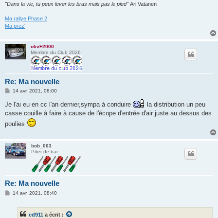
"Dans la vie, tu peux lever les bras mais pas le pied"
Ari Vatanen
Ma rallye Phase 2
Ma prez'
olivF2000
Membre du Club 2026
Re: Ma nouvelle
M
14 avr. 2021, 08:00
e
s
Je l'ai eu en cc l'an dernier,sympa à conduire
la distribution un peu
s
casse couille à faire à cause de l'écope d'entrée d'air juste au dessus des
a
g
poulies
e
bob_063
Pilier de bar
Re: Ma nouvelle
M
14 avr. 2021, 08:40
e
s
s
cd911
a écrit :
a