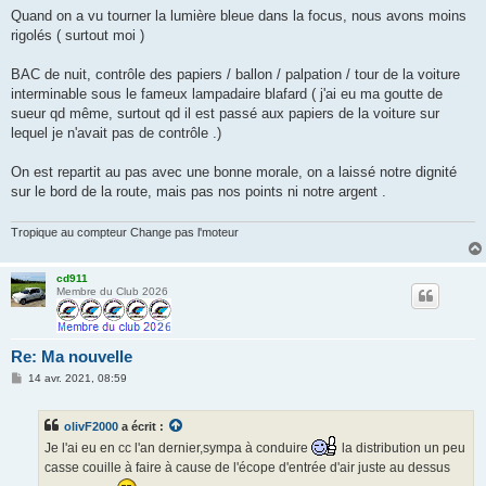
Quand on a vu tourner la lumière bleue dans la focus, nous avons moins
rigolés ( surtout moi )
BAC de nuit, contrôle des papiers / ballon / palpation / tour de la voiture
interminable sous le fameux lampadaire blafard ( j'ai eu ma goutte de
sueur qd même, surtout qd il est passé aux papiers de la voiture sur
lequel je n'avait pas de contrôle .)
On est repartit au pas avec une bonne morale, on a laissé notre dignité
sur le bord de la route, mais pas nos points ni notre argent .
Tropique au compteur Change pas l'moteur
cd911
Membre du Club 2026
Re: Ma nouvelle
M
14 avr. 2021, 08:59
e
s
s
olivF2000
a écrit :
a
g
Je l'ai eu en cc l'an dernier,sympa à conduire
la distribution un peu
e
casse couille à faire à cause de l'écope d'entrée d'air juste au dessus