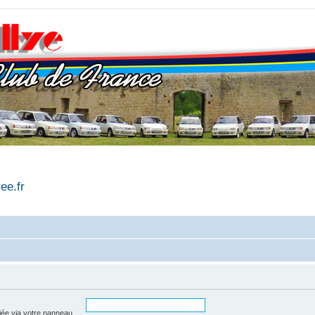
ree.fr
iée via votre panneau