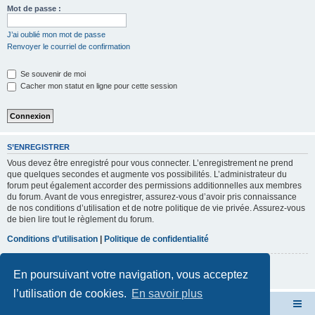
r
Mot de passe :
c
J’ai oublié mon mot de passe
h
Renvoyer le courriel de confirmation
e
Se souvenir de moi
r
Cacher mon statut en ligne pour cette session
S’ENREGISTRER
Vous devez être enregistré pour vous connecter. L’enregistrement ne prend
que quelques secondes et augmente vos possibilités. L’administrateur du
forum peut également accorder des permissions additionnelles aux membres
du forum. Avant de vous enregistrer, assurez-vous d’avoir pris connaissance
de nos conditions d’utilisation et de notre politique de vie privée. Assurez-vous
de bien lire tout le règlement du forum.
Conditions d’utilisation
|
Politique de confidentialité
S’enregistrer
En poursuivant votre navigation, vous acceptez
l’utilisation de cookies.
En savoir plus
Forum du 205 Rallye club de France
Index du forum