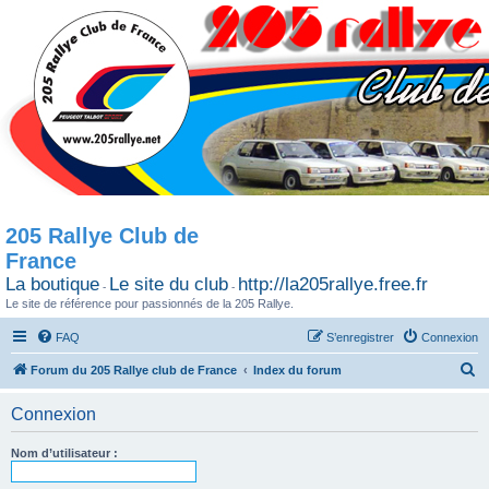
205 Rallye Club de
France
La boutique
Le site du club
http://la205rallye.free.fr
-
-
Le site de référence pour passionnés de la 205 Rallye.
FAQ
S’enregistrer
Connexion
R
Forum du 205 Rallye club de France
Index du forum
e
Connexion
c
h
Nom d’utilisateur :
e