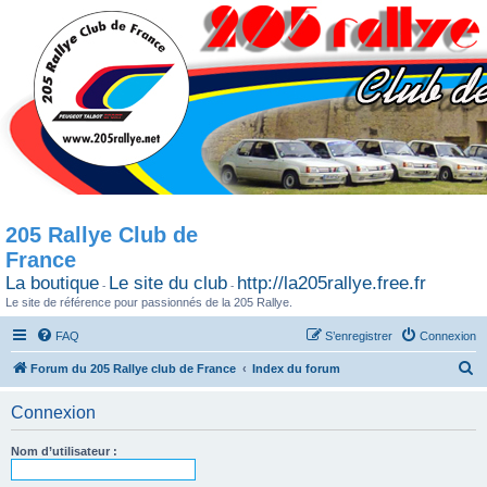
205 Rallye Club de
France
La boutique
Le site du club
http://la205rallye.free.fr
-
-
Le site de référence pour passionnés de la 205 Rallye.
FAQ
S’enregistrer
Connexion
R
Forum du 205 Rallye club de France
Index du forum
e
Connexion
c
h
Nom d’utilisateur :
e