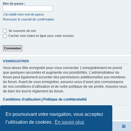
r
Mot de passe :
c
J’ai oublié mon mot de passe
h
Renvoyer le courriel de confirmation
e
Se souvenir de moi
r
Cacher mon statut en ligne pour cette session
S’ENREGISTRER
Vous devez être enregistré pour vous connecter. L’enregistrement ne prend
que quelques secondes et augmente vos possibilités. L’administrateur du
forum peut également accorder des permissions additionnelles aux membres
du forum. Avant de vous enregistrer, assurez-vous d’avoir pris connaissance
de nos conditions d’utilisation et de notre politique de vie privée. Assurez-vous
de bien lire tout le règlement du forum.
Conditions d’utilisation
|
Politique de confidentialité
S’enregistrer
En poursuivant votre navigation, vous acceptez
l’utilisation de cookies.
En savoir plus
Forum du 205 Rallye club de France
Index du forum