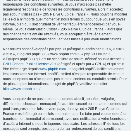
r
responsable des conditions suivantes. Si vous n’acceptez pas d’être
légalement responsable de toutes les conditions suivantes, alors n’accédez
c
pas et/ou n’utilisez pas « 205 Rallye Club de France ». Nous pouvons modifier
h
celles-ci à n’importe quel moment et nous ferons tout pour que vous en soyez
informé, bien qu’il soit prudent de vérifier régulièrement celles-ci par vous-
e
même. Si vous continuez d’utiliser « 205 Rallye Club de France » alors que
r
des changements ont été effectués, vous acceptez d’être légalement
responsable des conditions découlant des mises à jour et/ou modifications.
Nos forums sont développés par phpBB (désigné ci-après par « ils », « eux »,
« leur », « logiciel phpBB », « www.phpbb.com », « phpBB Limited »,
« Équipes phpBB ») qui est un script libre de forum, déclaré sous la licence «
GNU General Public License v2
» (désigné ci-après par « GPL ») et qui peut
être téléchargé depuis
www.phpbb.com
. Le logiciel phpBB facilite seulement
les discussions sur Internet. phpBB Limited n’est pas responsable de ce que
nous acceptons ou n’acceptons pas comme contenu ou conduite permis. Pour
de plus amples informations au sujet de phpBB, veuillez consulter :
https://www.phpbb.com/
.
Vous acceptez de ne pas publier de contenu abusif, obscène, vulgaire,
diffamatoire, choquant, menaçant, à caractère sexuel ou tout autre contenu qui
peut transgresser les lois de votre pays, du pays où « 205 Rallye Club de
France » est hébergé ou les lois internationales. Le faire peut vous mener à un
bannissement immédiat et permanent, avec une notification à votre fournisseur
d’accès à Internet si nous le jugeons nécessaire. Les adresses IP de tous les
messages sont enregistrées pour aider au renforcement de ces conditions.