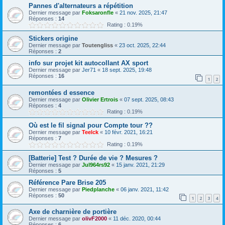
Pannes d'alternateurs a répétition
Dernier message par
Foksaronfle
«
21 nov. 2025, 21:47
Réponses :
14
Rating : 0.19%
Stickers origine
Dernier message par
Toutengliss
«
23 oct. 2025, 22:44
Réponses :
2
info sur projet kit autocollant AX sport
Dernier message par
Jer71
«
18 sept. 2025, 19:48
Réponses :
16
1
2
remontées d essence
Dernier message par
Olivier Ertrois
«
07 sept. 2025, 08:43
Réponses :
4
Rating : 0.19%
Où est le fil signal pour Compte tour ??
Dernier message par
Teelck
«
10 févr. 2021, 16:21
Réponses :
7
Rating : 0.19%
[Batterie] Test ? Durée de vie ? Mesures ?
Dernier message par
Jul964rs92
«
15 janv. 2021, 21:29
Réponses :
5
Référence Pare Brise 205
Dernier message par
Piedplanche
«
06 janv. 2021, 11:42
Réponses :
50
1
2
3
4
Axe de charnière de portière
Dernier message par
olivF2000
«
11 déc. 2020, 00:44
Réponses :
6