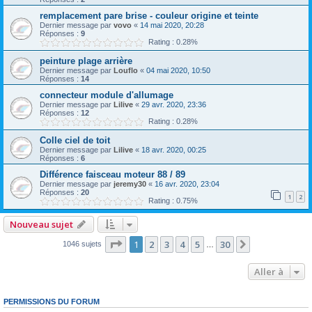
remplacement pare brise - couleur origine et teinte
Dernier message par
vovo
«
14 mai 2020, 20:28
Réponses :
9
Rating : 0.28%
peinture plage arrière
Dernier message par
Louflo
«
04 mai 2020, 10:50
Réponses :
14
connecteur module d'allumage
Dernier message par
Lilive
«
29 avr. 2020, 23:36
Réponses :
12
Rating : 0.28%
Colle ciel de toit
Dernier message par
Lilive
«
18 avr. 2020, 00:25
Réponses :
6
Différence faisceau moteur 88 / 89
Dernier message par
jeremy30
«
16 avr. 2020, 23:04
Réponses :
20
1
2
Rating : 0.75%
Nouveau sujet
Page
1
sur
30
1
2
3
4
5
30
Suivante
1046 sujets
…
Aller à
PERMISSIONS DU FORUM