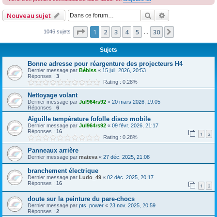
r
Rechercher
Recherche avan
Nouveau sujet
c
h
Page
1
sur
30
1
2
3
4
5
30
Suivante
1046 sujets
…
e
Sujets
r
Bonne adresse pour réargenture des projecteurs H4
Dernier message par
Bébiss
«
15 juil. 2026, 20:53
Réponses :
3
Rating : 0.28%
Nettoyage volant
Dernier message par
Jul964rs92
«
20 mars 2026, 19:05
Réponses :
6
Aiguille température fofolle disco mobile
Dernier message par
Jul964rs92
«
09 févr. 2026, 21:17
Réponses :
16
1
2
Rating : 0.28%
Panneaux arrière
Dernier message par
mateva
«
27 déc. 2025, 21:08
branchement électrique
Dernier message par
Ludo_49
«
02 déc. 2025, 20:17
Réponses :
16
1
2
doute sur la peinture du pare-chocs
Dernier message par
pts_power
«
23 nov. 2025, 20:59
Réponses :
2