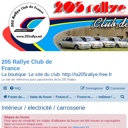
205 Rallye Club de
France
La boutique
Le site du club
http://la205rallye.free.fr
-
-
Le site de référence pour passionnés de la 205 Rallye.
FAQ
S’enregistrer
Connexion
R
Forum du 205 Rallye club de France
Index du forum
Forum d'Echange
Forum technique
Intérieur / electricité / carrosserie
e
Intérieur / electricité / carrosserie
c
Règles du forum
h
Pour plus de simplicité, les règles d'utilisation du forum ont été revues et regroupées
dans un seul et unique post.
e
Merci d'en prendre connaissance sans tarder en
cliquant ici