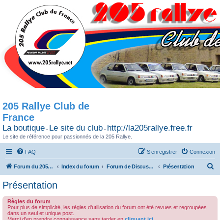
205 Rallye Club de
France
La boutique
Le site du club
http://la205rallye.free.fr
-
-
Le site de référence pour passionnés de la 205 Rallye.
FAQ
S’enregistrer
Connexion
R
Forum du 205 Rallye club de France
Index du forum
Forum de Discussion
Présentation
e
Présentation
c
Règles du forum
h
Pour plus de simplicité, les règles d'utilisation du forum ont été revues et regroupées
dans un seul et unique post.
e
Merci d'en prendre connaissance sans tarder en
cliquant ici