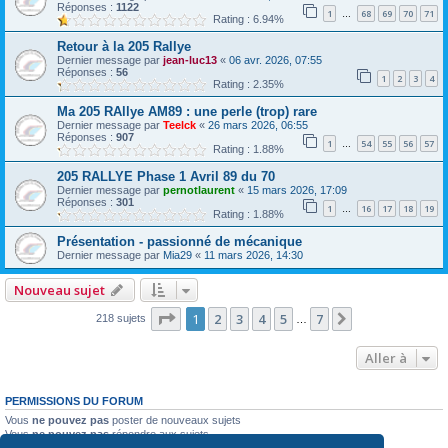
Réponses :
1122
1
68
69
70
71
…
Rating : 6.94%
Retour à la 205 Rallye
Dernier message par
jean-luc13
«
06 avr. 2026, 07:55
Réponses :
56
1
2
3
4
Rating : 2.35%
Ma 205 RAllye AM89 : une perle (trop) rare
Dernier message par
Teelck
«
26 mars 2026, 06:55
Réponses :
907
1
54
55
56
57
…
Rating : 1.88%
205 RALLYE Phase 1 Avril 89 du 70
Dernier message par
pernotlaurent
«
15 mars 2026, 17:09
Réponses :
301
1
16
17
18
19
…
Rating : 1.88%
Présentation - passionné de mécanique
Dernier message par
Mia29
«
11 mars 2026, 14:30
Nouveau sujet
Page
1
sur
7
1
2
3
4
5
7
Suivante
218 sujets
…
Aller à
PERMISSIONS DU FORUM
Vous
ne pouvez pas
poster de nouveaux sujets
Vous
ne pouvez pas
répondre aux sujets