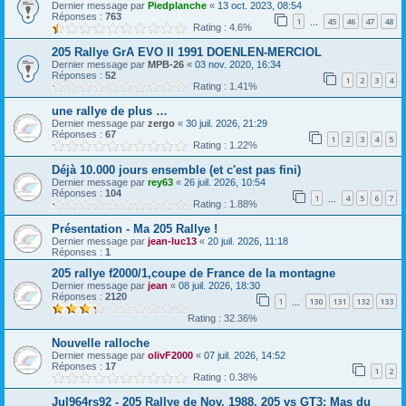
Dernier message par
Piedplanche
«
13 oct. 2023, 08:54
Réponses :
763
1
45
46
47
48
…
Rating : 4.6%
205 Rallye GrA EVO II 1991 DOENLEN-MERCIOL
Dernier message par
MPB-26
«
03 nov. 2020, 16:34
Réponses :
52
1
2
3
4
Rating : 1.41%
une rallye de plus …
Dernier message par
zergo
«
30 juil. 2026, 21:29
Réponses :
67
1
2
3
4
5
Rating : 1.22%
Déjà 10.000 jours ensemble (et c'est pas fini)
Dernier message par
rey63
«
26 juil. 2026, 10:54
Réponses :
104
1
4
5
6
7
…
Rating : 1.88%
Présentation - Ma 205 Rallye !
Dernier message par
jean-luc13
«
20 juil. 2026, 11:18
Réponses :
1
205 rallye f2000/1,coupe de France de la montagne
Dernier message par
jean
«
08 juil. 2026, 18:30
Réponses :
2120
1
130
131
132
133
…
Rating : 32.36%
Nouvelle ralloche
Dernier message par
olivF2000
«
07 juil. 2026, 14:52
Réponses :
17
1
2
Rating : 0.38%
Jul964rs92 - 205 Rallye de Nov. 1988. 205 vs GT3: Mas du