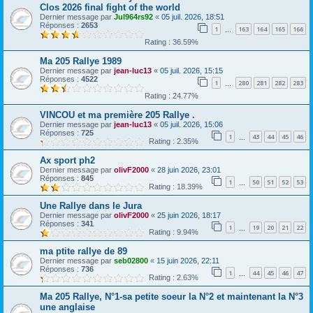
Clos 2026 final fight of the world
Dernier message par
Jul964rs92
«
05 juil. 2026, 18:51
Réponses :
2653
1
163
164
165
166
…
Rating : 36.59%
Ma 205 Rallye 1989
Dernier message par
jean-luc13
«
05 juil. 2026, 15:15
Réponses :
4522
1
280
281
282
283
…
Rating : 24.77%
VINCOU et ma première 205 Rallye .
Dernier message par
jean-luc13
«
05 juil. 2026, 15:06
Réponses :
725
1
43
44
45
46
…
Rating : 2.35%
Ax sport ph2
Dernier message par
olivF2000
«
28 juin 2026, 23:01
Réponses :
845
1
50
51
52
53
…
Rating : 18.39%
Une Rallye dans le Jura
Dernier message par
olivF2000
«
25 juin 2026, 18:17
Réponses :
341
1
19
20
21
22
…
Rating : 9.94%
ma ptite rallye de 89
Dernier message par
seb02800
«
15 juin 2026, 22:11
Réponses :
736
1
44
45
46
47
…
Rating : 2.63%
Ma 205 Rallye, N°1-sa petite soeur la N°2 et maintenant la N°3
une anglaise