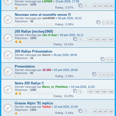
Dernier message par
LION59
«
15 juin 2026, 17:38
Réponses :
1026
1
62
63
64
65
…
Rating : 5.07%
Nouveau venu et nouvelle venue !!!
Dernier message par
seb49400
«
06 juin 2026, 10:22
Réponses :
38
1
2
3
Rating : 0.09%
205 Rallye [mickey1969]
Dernier message par
clio r3 max
«
05 juin 2026, 16:11
Réponses :
1659
1
101
102
103
104
…
Rating : 19.42%
205 Rallye Présentation
Dernier message par
Hutch
«
05 juin 2026, 08:55
Réponses :
16
1
2
Presentation
Dernier message par
JS 205
«
03 juin 2026, 09:06
Réponses :
55
1
2
3
4
Rating : 2.25%
Notre 205 Rallye !!
Dernier message par
Bless_et_Ptitefleur
«
19 mai 2026, 11:00
Réponses :
2290
1
141
142
143
144
…
Rating : 15.29%
Grasse Alpin '91 replica
Dernier message par
Teelck
«
10 mai 2026, 21:09
Réponses :
1304
1
79
80
81
82
…
Rating : 5.44%