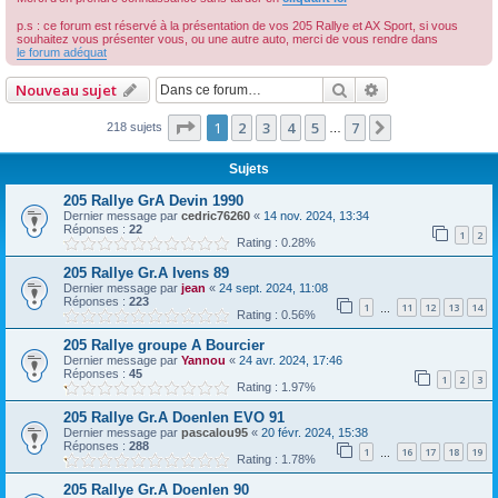
r
p.s : ce forum est réservé à la présentation de vos 205 Rallye et AX Sport, si vous
c
souhaitez vous présenter vous, ou une autre auto, merci de vous rendre dans
le forum adéquat
h
Rechercher
Recherche avan
Nouveau sujet
e
r
Page
1
sur
7
1
2
3
4
5
7
Suivante
218 sujets
…
Sujets
205 Rallye GrA Devin 1990
Dernier message par
cedric76260
«
14 nov. 2024, 13:34
Réponses :
22
1
2
Rating : 0.28%
205 Rallye Gr.A Ivens 89
Dernier message par
jean
«
24 sept. 2024, 11:08
Réponses :
223
1
11
12
13
14
…
Rating : 0.56%
205 Rallye groupe A Bourcier
Dernier message par
Yannou
«
24 avr. 2024, 17:46
Réponses :
45
1
2
3
Rating : 1.97%
205 Rallye Gr.A Doenlen EVO 91
Dernier message par
pascalou95
«
20 févr. 2024, 15:38
Réponses :
288
1
16
17
18
19
…
Rating : 1.78%
205 Rallye Gr.A Doenlen 90