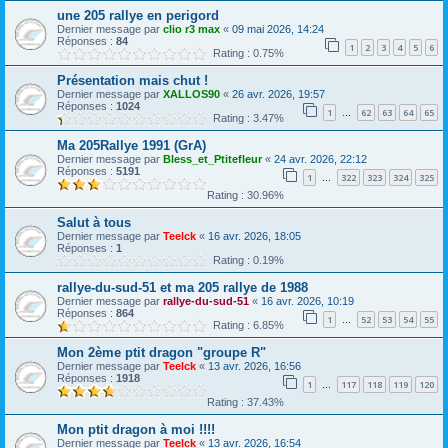
une 205 rallye en perigord
Dernier message par
clio r3 max
«
09 mai 2026, 14:24
Réponses :
84
1
2
3
4
5
6
Rating : 0.75%
Présentation mais chut !
Dernier message par
XALLOS90
«
26 avr. 2026, 19:57
Réponses :
1024
1
62
63
64
65
…
Rating : 3.47%
Ma 205Rallye 1991 (GrA)
Dernier message par
Bless_et_Ptitefleur
«
24 avr. 2026, 22:12
Réponses :
5191
1
322
323
324
325
…
Rating : 30.96%
Salut à tous
Dernier message par
Teelck
«
16 avr. 2026, 18:05
Réponses :
1
Rating : 0.19%
rallye-du-sud-51 et ma 205 rallye de 1988
Dernier message par
rallye-du-sud-51
«
16 avr. 2026, 10:19
Réponses :
864
1
52
53
54
55
…
Rating : 6.85%
Mon 2ème ptit dragon "groupe R"
Dernier message par
Teelck
«
13 avr. 2026, 16:56
Réponses :
1918
1
117
118
119
120
…
Rating : 37.43%
Mon ptit dragon à moi !!!!
Dernier message par
Teelck
«
13 avr. 2026, 16:54