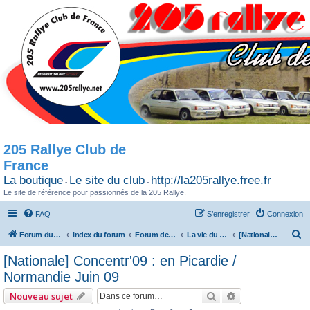
205 Rallye Club de
France
La boutique
Le site du club
http://la205rallye.free.fr
-
-
Le site de référence pour passionnés de la 205 Rallye.
FAQ
S’enregistrer
Connexion
R
Forum du 205 Rallye club de France
Index du forum
Forum de Discussion
La vie du Club / Les sorties
[Nationale] Concentr'09 : en Picardie / Normandie Juin 09
e
[Nationale] Concentr'09 : en Picardie /
c
Normandie Juin 09
h
Rechercher
Recherche avan
Nouveau sujet
e