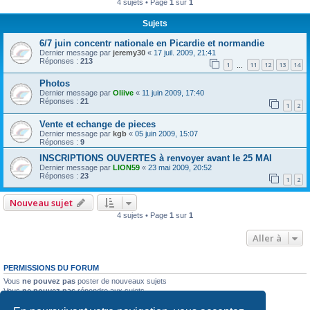
4 sujets • Page
1
sur
1
r
Sujets
c
h
6/7 juin concentr nationale en Picardie et normandie
Dernier message par
jeremy30
«
17 juil. 2009, 21:41
e
Réponses :
213
1
11
12
13
14
…
r
Photos
Dernier message par
Oliive
«
11 juin 2009, 17:40
Réponses :
21
1
2
Vente et echange de pieces
Dernier message par
kgb
«
05 juin 2009, 15:07
Réponses :
9
INSCRIPTIONS OUVERTES à renvoyer avant le 25 MAI
Dernier message par
LION59
«
23 mai 2009, 20:52
Réponses :
23
1
2
Nouveau sujet
4 sujets • Page
1
sur
1
Aller à
PERMISSIONS DU FORUM
Vous
ne pouvez pas
poster de nouveaux sujets
Vous
ne pouvez pas
répondre aux sujets
Vous
ne pouvez pas
modifier vos messages