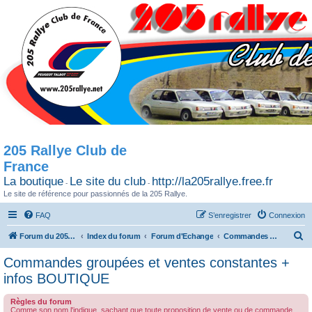
205 Rallye Club de
France
La boutique
Le site du club
http://la205rallye.free.fr
-
-
Le site de référence pour passionnés de la 205 Rallye.
FAQ
S’enregistrer
Connexion
R
Forum du 205 Rallye club de France
Index du forum
Forum d'Echange
Commandes groupées et ventes constantes + infos BOUTIQUE
e
Commandes groupées et ventes constantes +
c
infos BOUTIQUE
h
Règles du forum
e
Comme son nom l'indique, sachant que toute proposition de vente ou de commande