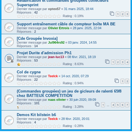
Refabrication et commandes groupées collecteurs
Supersprint
Dernier message par
optex57
«
31 mars 2025, 18:44
Réponses :
42
1
2
3
Rating : 0.19%
Support entraînement câble de compteur boîte MA BE
Dernier message par
Olivier Ertrois
«
28 janv. 2025, 22:04
Réponses :
2
[Cde Groupée Invoxia]
Dernier message par
Jul964rs92
«
03 janv. 2024, 14:55
Réponses :
14
Projet Durite d'admission Ph1
Dernier message par
jean-luc13
«
08 févr. 2021, 18:19
Réponses :
53
1
2
3
4
Rating : 8.63%
Col de cygne
Dernier message par
Teelck
«
14 oct. 2020, 07:29
Réponses :
22
1
2
Rating : 0.94%
(Commandes groupées) un jeu de gicleurs de ralenti 65f8
chez BATTEUX COMPETITION
Dernier message par
naas olivier
«
30 juin 2020, 09:09
Réponses :
101
1
4
5
6
7
…
Rating : 3.28%
Demos Kit bilstein b6
Dernier message par
Teelck
«
28 févr. 2020, 20:01
Réponses :
4
Rating : 0.28%