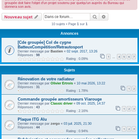
groupée doit faire l'objet d'un projet soutenu par quelqu'un auprès du Bureau qui
r
donnera son avis.
c
Rechercher
Recherche avan
Nouveau sujet
h
10 sujets • Page
1
sur
1
e
r
Annonces
[Cde groupée] Col de cygne
BatteuxCompétition/Retrautosport
Dernier message par
Bastien
«
02 sept. 2017, 13:26
Réponses :
98
1
4
5
6
7
…
Rating : 0.09%
Sujets
Rénovation de votre radiateur
Dernier message par
Olivier Ertrois
«
10 mai 2026, 13:22
Réponses :
31
1
2
Rating : 1.78%
Commande groupée amortisseurs Viarouge
Dernier message par
Classic driver
«
09 oct. 2025, 14:37
Réponses :
43
1
2
3
Rating : 2.16%
Plaque ITG Alu
Dernier message par
zergo
«
03 juil. 2025, 21:30
Réponses :
44
1
2
3
Rating : 0.94%