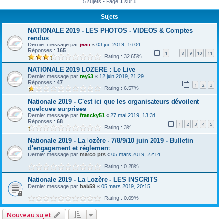
5 sujets • Page
1
sur
1
r
Sujets
c
h
NATIONALE 2019 - LES PHOTOS - VIDEOS & Comptes
rendus
e
Dernier message par
jean
«
03 juil. 2019, 16:04
Réponses :
165
r
1
8
9
10
11
…
Rating : 32.65%
NATIONALE 2019 LOZERE : Le Live
Dernier message par
rey63
«
12 juin 2019, 21:29
Réponses :
47
1
2
3
Rating : 6.57%
Nationale 2019 - C'est ici que les organisateurs dévoilent
quelques surprises
Dernier message par
francky51
«
27 mai 2019, 13:34
Réponses :
68
1
2
3
4
5
Rating : 3%
Nationale 2019 - La lozère - 7/8/9/10 juin 2019 - Bulletin
d'engagement et réglement
Dernier message par
marco pts
«
05 mars 2019, 22:14
Rating : 0.28%
Nationale 2019 - La Lozère - LES INSCRITS
Dernier message par
bab59
«
05 mars 2019, 20:15
Rating : 0.09%
Nouveau sujet