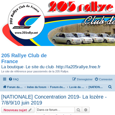
205 Rallye Club de
France
La boutique
Le site du club
http://la205rallye.free.fr
-
-
Le site de référence pour passionnés de la 205 Rallye.
FAQ
S’enregistrer
Connexion
R
Forum du 205 Rallye club de France
Index du forum
Forum de Discussion
La vie du Club / Les sorties
[NATIONALE] Concentration 2019- La lozère - 7/8/9/10 juin 2019
e
[NATIONALE] Concentration 2019- La lozère -
c
7/8/9/10 juin 2019
h
Rechercher
Recherche avan
Nouveau sujet
e