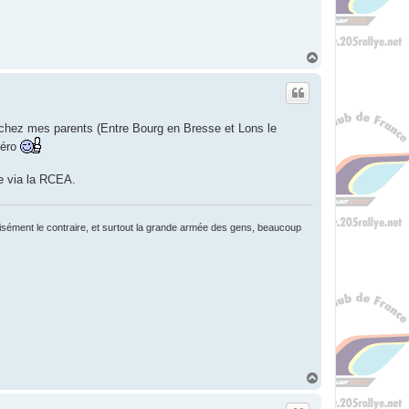
H
a
u
t
i chez mes parents (Entre Bourg en Bresse et Lons le
péro
ze via la RCEA.
écisément le contraire, et surtout la grande armée des gens, beaucoup
H
a
u