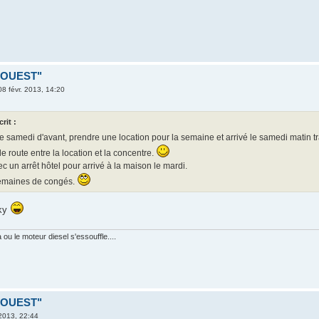
D OUEST"
08 févr. 2013, 14:20
rit :
 le samedi d'avant, prendre une location pour la semaine et arrivé le samedi matin 
e route entre la location et la concentre.
ec un arrêt hôtel pour arrivé à la maison le mardi.
semaines de congés.
cky
ou le moteur diesel s'essouffle....
D OUEST"
2013, 22:44