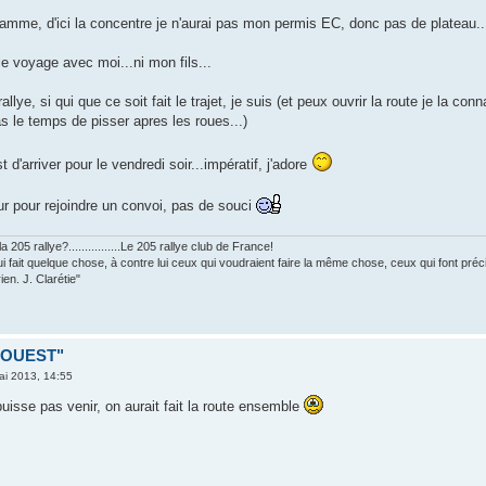
me, d'ici la concentre je n'aurai pas mon permis EC, donc pas de plateau....
 voyage avec moi...ni mon fils...
llye, si qui que ce soit fait le trajet, je suis (et peux ouvrir la route je la co
as le temps de pisser apres les roues...)
 d'arriver pour le vendredi soir...impératif, j'adore
our pour rejoindre un convoi, pas de souci
 205 rallye?................Le 205 rallye club de France!
ui fait quelque chose, à contre lui ceux qui voudraient faire la même chose, ceux qui font pr
ien. J. Clarétie"
D OUEST"
ai 2013, 14:55
isse pas venir, on aurait fait la route ensemble