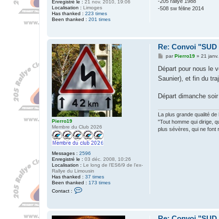
-205 rallye 1988
Enregistré le :
21 nov. 2010, 19:06
Localisation :
Limoges
-508 sw féline 2014
Has thanked :
223 times
Been thanked :
201 times
Re: Convoi "SU
M
par
Pierro19
»
21 janv
e
s
Départ pour nous le v
s
Saunier), et fin du tr
a
g
e
Départ dimanche soir 
La plus grande qualité de la
Pierro19
"Tout homme qui dirige, q
Membre du Club 2026
plus sévères, qui ne font r
Messages :
2596
Enregistré le :
03 déc. 2008, 10:26
Localisation :
Le long de l'ES6/9 de l'ex-
Rallye du Limousin
Has thanked :
37 times
Been thanked :
173 times
C
Contact :
o
n
t
a
Re: Convoi "SU
c