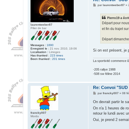
t
M
par
laurentweber87
»
e
e
r
s
P
s
i
Pierro19 a écrit
a
e
g
Départ pour nous 
r
laurentweber87
e
r
Pilier de bar
et fin du trajet s
o
1
9
Départ dimanche s
Messages :
1890
Enregistré le :
21 nov. 2010, 19:06
Si on est présent, je
Localisation :
Limoges
Has thanked :
223 times
Been thanked :
201 times
La sportivité commence là 
-205 rallye 1988
-508 sw féline 2014
Re: Convoi "SU
M
par
francky007
»
08 fé
e
s
On devrait partir le 
s
a
On n'a 1 heures de ro
g
francky007
retour le lundi avec u
e
Mordu
Oui, je prend 2 sema