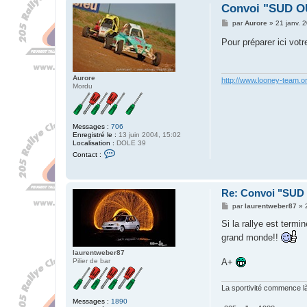
Convoi "SUD 
M
par
Aurore
»
21 janv. 
e
s
Pour préparer ici vot
s
a
g
e
Aurore
http://www.looney-team.o
Mordu
Messages :
706
Enregistré le :
13 juin 2004, 15:02
Localisation :
DOLE 39
C
Contact :
o
n
t
a
Re: Convoi "SU
c
t
M
par
laurentweber87
»
e
e
r
s
Si la rallye est termi
A
s
u
grand monde!!
a
r
g
o
laurentweber87
e
r
Pilier de bar
A+
e
La sportivité commence là 
Messages :
1890