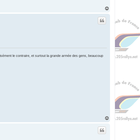
H
a
u
t
écisément le contraire, et surtout la grande armée des gens, beaucoup
H
a
u
t