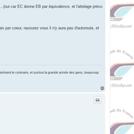
.(oui car EC donne EB par équivalence, et l'attelage prévu
nnais par coeur, rassurez vous il n'y aura pas d'autoroute, et
écisément le contraire, et surtout la grande armée des gens, beaucoup
H
a
u
t