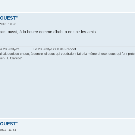
D OUEST"
2013, 10:28
 pars aussi, à la bourre comme d'hab, a ce soir les amis
 205 rallye?................Le 205 rallye club de France!
ui fait quelque chose, à contre lui ceux qui voudraient faire la même chose, ceux qui font pr
ien. J. Clarétie"
D OUEST"
2013, 11:54