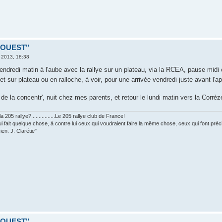
D OUEST"
. 2013, 18:38
endredi matin à l'aube avec la rallye sur un plateau, via la RCEA, pause mid
ajet sur plateau ou en ralloche, à voir, pour une arrivée vendredi juste avant l'a
de la concentr', nuit chez mes parents, et retour le lundi matin vers la Corrè
 205 rallye?................Le 205 rallye club de France!
ui fait quelque chose, à contre lui ceux qui voudraient faire la même chose, ceux qui font pr
ien. J. Clarétie"
D OUEST"