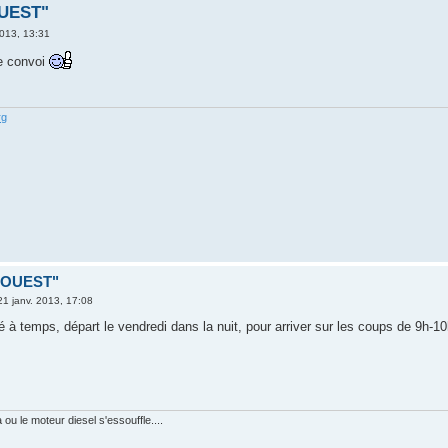
OUEST"
2013, 13:31
re convoi
rg
D OUEST"
21 janv. 2013, 17:08
né à temps, départ le vendredi dans la nuit, pour arriver sur les coups de 9h-1
ou le moteur diesel s'essouffle....