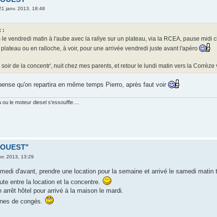
21 janv. 2013, 18:48
 :
le vendredi matin à l'aube avec la rallye sur un plateau, via la RCEA, pause midi 
ur plateau ou en ralloche, à voir, pour une arrivée vendredi juste avant l'apéro
oir de la concentr', nuit chez mes parents, et retour le lundi matin vers la Corrèze
 pense qu'on repartira en même temps Pierro, après faut voir
ou le moteur diesel s'essouffle....
D OUEST"
vr. 2013, 13:29
samedi d'avant, prendre une location pour la semaine et arrivé le samedi matin
ute entre la location et la concentre.
n arrêt hôtel pour arrivé à la maison le mardi.
ines de congés.