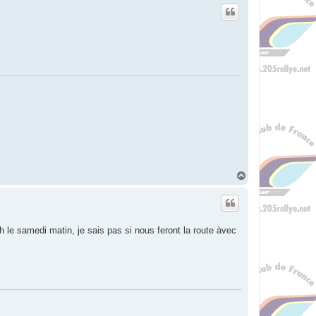
H
a
u
t
0h le samedi matin, je sais pas si nous feront la route àvec