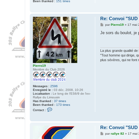
Been thanked :
151 times
Re: Convoi "SU
M
par
Pierro19
»
17 mai 
e
s
Je sors du boulot, je
s
a
g
e
La plus grande qualité de la
"Tout homme qui dirige, q
plus sévères, qui ne font r
Pierro19
Membre du Club 2026
Messages :
2596
Enregistré le :
03 déc. 2008, 10:26
Localisation :
Le long de l'ES6/9 de l'ex-
Rallye du Limousin
Has thanked :
37 times
Been thanked :
173 times
C
Contact :
o
n
t
a
Re: Convoi "SU
c
t
M
par
rallye 82
»
17 mai 
e
e
r