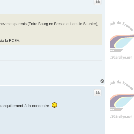
t
chez mes parents (Entre Bourg en Bresse et Lons le Saunier),
 via la RCEA.
H
a
u
t
 tranquillement à la concentre.