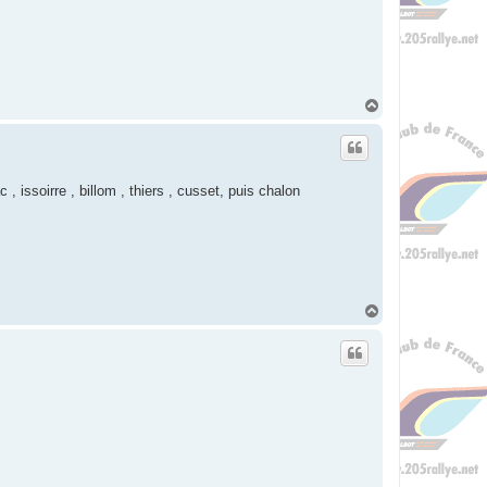
H
a
u
t
, issoirre , billom , thiers , cusset, puis chalon
H
a
u
t