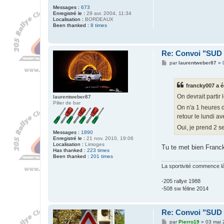
Messages :
673
Enregistré le :
29 avr. 2004, 11:34
Localisation :
BORDEAUX
Been thanked :
8 times
Re: Convoi "SU
M
par
laurentweber87
»
e
s
s
francky007 a éc
a
g
On devrait partir
laurentweber87
e
Pilier de bar
On n'a 1 heures d
retour le lundi av
Oui, je prend 2 
Messages :
1890
Enregistré le :
21 nov. 2010, 19:06
Localisation :
Limoges
Tu te met bien Fran
Has thanked :
223 times
Been thanked :
201 times
La sportivité commence là 
-205 rallye 1988
-508 sw féline 2014
Re: Convoi "SU
M
par
Pierro19
»
03 mai 