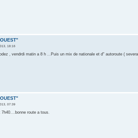
D OUEST"
013, 18:16
ez , vendrdi matin a 8 h ...Puis un mix de nationale et d" autoroute ( severac 
D OUEST"
013, 07:39
st 7h40....bonne route a tous.