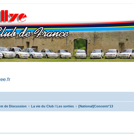
ree.fr
m de Discussion
La vie du Club / Les sorties
[National]Concentr'13
r
rche avancée