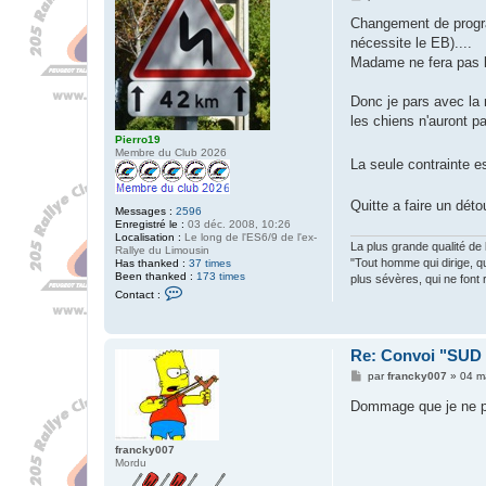
e
s
Changement de program
s
nécessite le EB)....
a
g
Madame ne fera pas le
e
Donc je pars avec la ra
les chiens n'auront p
Pierro19
Membre du Club 2026
La seule contrainte est
Quitte a faire un dét
Messages :
2596
Enregistré le :
03 déc. 2008, 10:26
Localisation :
Le long de l'ES6/9 de l'ex-
La plus grande qualité de la
Rallye du Limousin
"Tout homme qui dirige, q
Has thanked :
37 times
Been thanked :
173 times
plus sévères, qui ne font r
C
Contact :
o
n
t
a
Re: Convoi "SU
c
t
M
par
francky007
»
04 m
e
e
r
s
Dommage que je ne pu
P
s
i
a
e
g
r
francky007
e
r
Mordu
o
1