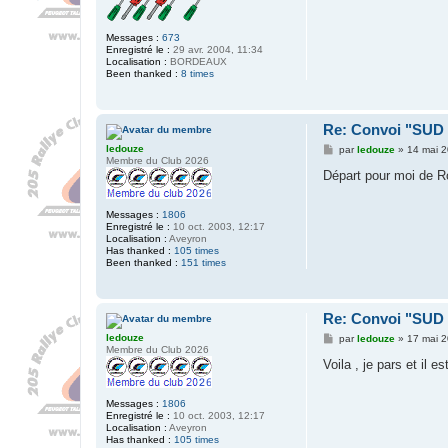
9
Messages :
673
Enregistré le :
29 avr. 2004, 11:34
Localisation :
BORDEAUX
Been thanked :
8 times
Re: Convoi "SU
M
ledouze
par
ledouze
»
14 mai 2
e
Membre du Club 2026
s
Départ pour moi de Rod
s
a
g
Messages :
1806
e
Enregistré le :
10 oct. 2003, 12:17
Localisation :
Aveyron
Has thanked :
105 times
Been thanked :
151 times
Re: Convoi "SU
M
ledouze
par
ledouze
»
17 mai 2
e
Membre du Club 2026
s
Voila , je pars et il e
s
a
g
Messages :
1806
e
Enregistré le :
10 oct. 2003, 12:17
Localisation :
Aveyron
Has thanked :
105 times