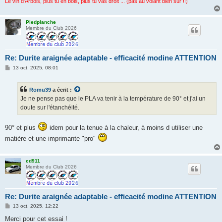
Le vin d'Arbois, plus tu en bois, plus tu vas droit ... (pas au volant bien sûr !!)
Piedplanche
Membre du Club 2026
Re: Durite araignée adaptable - efficacité modine ATTENTION
M
13 oct. 2025, 08:01
e
s
s
Romu39
a écrit :
a
g
Je ne pense pas que le PLA va tenir à la température de 90° et j'ai un
e
doute sur l'étanchéité.
90° et plus
idem pour la tenue à la chaleur, à moins d utiliser une
matière et une imprimante "pro"
cd911
Membre du Club 2026
Re: Durite araignée adaptable - efficacité modine ATTENTION
M
13 oct. 2025, 12:22
e
s
Merci pour cet essai !