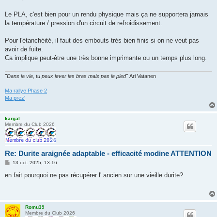
s
a
g
Le PLA, c'est bien pour un rendu physique mais ça ne supportera jamais
e
la température / pression d'un circuit de refroidissement.
Pour l'étanchéité, il faut des embouts très bien finis si on ne veut pas
avoir de fuite.
Ca implique peut-être une très bonne imprimante ou un temps plus long.
"Dans la vie, tu peux lever les bras mais pas le pied"
Ari Vatanen
Ma rallye Phase 2
Ma prez'
kargal
Membre du Club 2026
Re: Durite araignée adaptable - efficacité modine ATTENTION
M
13 oct. 2025, 13:16
e
s
en fait pourquoi ne pas récupérer l' ancien sur une vieille durite?
s
a
g
e
Romu39
Membre du Club 2026