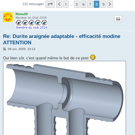
Page
8
sur
9
r
1
5
6
7
8
9
Précédente
Suivante
132 messages
…
c
Romu39
h
Membre du Club 2026
e
r
Re: Durite araignée adaptable - efficacité modine
ATTENTION
M
09 oct. 2025, 15:12
e
s
Oui bien sûr, c'est quand même le but de ce post
s
a
g
e