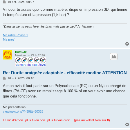
M
10 oct. 2025, 08:27
e
s
Vincou, tu aurais quoi comme matière, dispo en impression 3D, qui tienne
s
la température et la pression (1,5 bar) ?
a
g
e
"Dans la vie, tu peux lever les bras mais pas le pied"
Ari Vatanen
Ma rallye Phase 2
Ma prez'
Romu39
Membre du Club 2026
Re: Durite araignée adaptable - efficacité modine ATTENTION
M
10 oct. 2025, 09:18
e
s
A mon avis il faut partir sur un Polycarbonate (PC) ou un Nylon chargé de
s
fibres (PA-CF) avec un remplissage à 100 % si on veut avoir une chance
a
g
que cela fonctionne.
e
Ma présentation:
viewtopic.php?f=39&t=50328
Le vin d'Arbois, plus tu en bois, plus tu vas droit ... (pas au volant bien sûr !!)