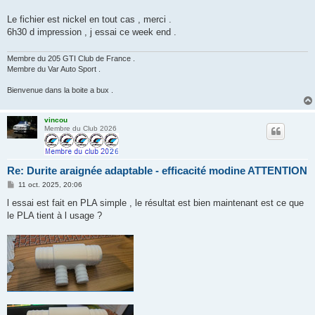
g
e
Le fichier est nickel en tout cas , merci .
6h30 d impression , j essai ce week end .
Membre du 205 GTI Club de France .
Membre du Var Auto Sport .
Bienvenue dans la boite a bux .
vincou
Membre du Club 2026
Re: Durite araignée adaptable - efficacité modine ATTENTION
M
11 oct. 2025, 20:06
e
s
l essai est fait en PLA simple , le résultat est bien maintenant est ce que
s
le PLA tient à l usage ?
a
g
e