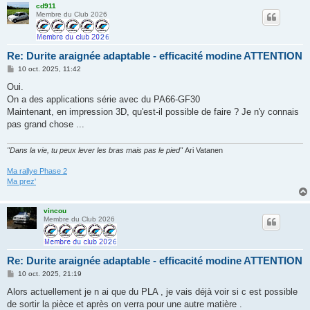
cd911
Membre du Club 2026
Re: Durite araignée adaptable - efficacité modine ATTENTION
M
10 oct. 2025, 11:42
e
s
Oui.
s
On a des applications série avec du PA66-GF30
a
g
Maintenant, en impression 3D, qu'est-il possible de faire ? Je n'y connais
e
pas grand chose ...
"Dans la vie, tu peux lever les bras mais pas le pied"
Ari Vatanen
Ma rallye Phase 2
Ma prez'
vincou
Membre du Club 2026
Re: Durite araignée adaptable - efficacité modine ATTENTION
M
10 oct. 2025, 21:19
e
s
Alors actuellement je n ai que du PLA , je vais déjà voir si c est possible
s
de sortir la pièce et après on verra pour une autre matière .
a