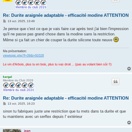
Re: Durite araignée adaptable - efficacité modine ATTENTION
M
13 oct. 2025, 13:49
e
s
Je pense que c'est ce que je vais faire car après test j'ai bien l'impression
s
qu'il ne passe pas grand chose dans la modine sans la restriction.
a
g
Même si ça fait un chier de couper la durite silicone toute neuve
e
Ma présentation:
viewtopic.php?f=39&t=50328
Le vin d'Arbois, plus tu en bois, plus tu vas droit ... (pas au volant bien sûr !!)
kargal
Membre du Club 2026
Re: Durite araignée adaptable - efficacité modine ATTENTION
M
13 oct. 2025, 16:23
e
s
sinon tu fabriques juste une restriction que tu mets dans ta durite et que
s
tu maintiens avec un serflex depuis l' extérieur
a
g
e
jean