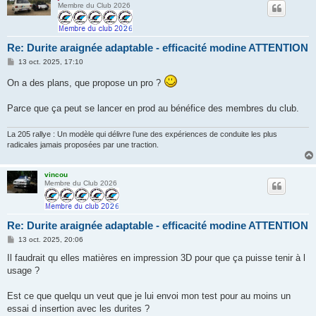
Membre du Club 2026
Re: Durite araignée adaptable - efficacité modine ATTENTION
M
13 oct. 2025, 17:10
e
s
On a des plans, que propose un pro ?
s
a
g
Parce que ça peut se lancer en prod au bénéfice des membres du club.
e
La 205 rallye : Un modèle qui délivre l’une des expériences de conduite les plus
radicales jamais proposées par une traction.
vincou
Membre du Club 2026
Re: Durite araignée adaptable - efficacité modine ATTENTION
M
13 oct. 2025, 20:06
e
s
Il faudrait qu elles matières en impression 3D pour que ça puisse tenir à l
s
usage ?
a
g
e
Est ce que quelqu un veut que je lui envoi mon test pour au moins un
essai d insertion avec les durites ?