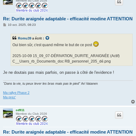
Membre du Club 2026
Re: Durite araignée adaptable - efficacité modine ATTENTION
M
10 oct. 2025, 08:23
e
s
s
Romu39
a écrit :
a
g
Oui bien sûr, c'est quand même le but de ce post
e
2025-10-09 15_09_07-DÉRIVATION_DURITE_ARAIGNÉE (Actif)
C__Users_rb_Documents_doc RB_personnel_205_dé.png
Je ne doutais pas mais parfois, on passe à côté de l'evidence !
"Dans la vie, tu peux lever les bras mais pas le pied"
Ari Vatanen
Ma rallye Phase 2
Ma prez'
cd911
Membre du Club 2026
Re: Durite araignée adaptable - efficacité modine ATTENTION