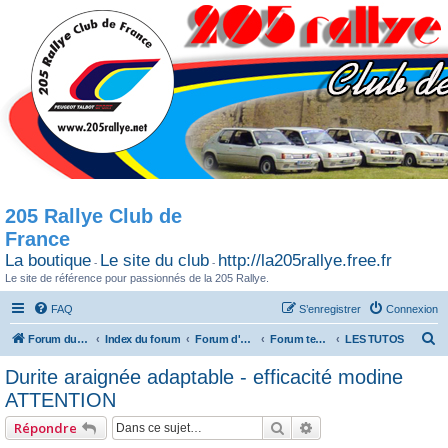
205 Rallye Club de
France
La boutique
Le site du club
http://la205rallye.free.fr
-
-
Le site de référence pour passionnés de la 205 Rallye.
FAQ
S’enregistrer
Connexion
R
Forum du 205 Rallye club de France
Index du forum
Forum d'Echange
Forum technique
LES TUTOS
e
Durite araignée adaptable - efficacité modine
c
ATTENTION
h
Rechercher
Recherche avancée
Répondre
e