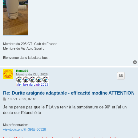
Membre du 205 GTI Club de France .
Membre du Var Auto Sport .
Bienvenue dans la boite a bux .
Romu39
Membre du Club 2026
Re: Durite araignée adaptable - efficacité modine ATTENTION
M
13 oct. 2025, 07:48
e
s
Je ne pense pas que le PLA va tenir à la température de 90° et j'ai un
s
doute sur l'étanchéité.
a
g
e
Ma présentation:
viewtopic.php?f=39&t=50328