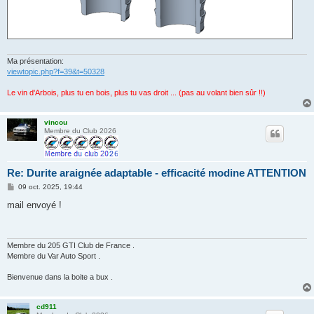
Ma présentation:
viewtopic.php?f=39&t=50328
Le vin d'Arbois, plus tu en bois, plus tu vas droit ... (pas au volant bien sûr !!)
vincou
Membre du Club 2026
Re: Durite araignée adaptable - efficacité modine ATTENTION
M
09 oct. 2025, 19:44
e
s
mail envoyé !
s
a
g
e
Membre du 205 GTI Club de France .
Membre du Var Auto Sport .
Bienvenue dans la boite a bux .
cd911