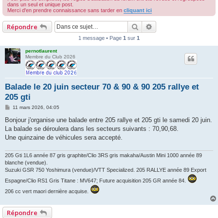
dans un seul et unique post.
r
Merci d'en prendre connaissance sans tarder en
cliquant ici
c
Rechercher
Recherche avancée
Répondre
h
1 message • Page
1
sur
1
e
pernotlaurent
r
Membre du Club 2026
Balade le 20 juin secteur 70 & 90 & 90 205 rallye et
205 gti
M
11 mars 2026, 04:05
e
s
Bonjour j'organise une balade entre 205 rallye et 205 gti le samedi 20 juin.
s
La balade se déroulera dans les secteurs suivants : 70,90,68.
a
g
Une quinzaine de véhicules sera accepté.
e
205 Gti 1L6 année 87 gris graphite/Clio 3RS gris makaha/Austin Mini 1000 année 89
blanche (vendue).
Suzuki GSR 750 Yoshimura (vendue)/VTT Specialized. 205 RALLYE année 89 Export
Espagne/Clio RS1 Gris Titane : MV647; Future acquisition 205 GR année 84.
206 cc vert maori dernière acquise.
Répondre