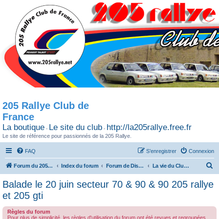
205 Rallye Club de
France
La boutique
Le site du club
http://la205rallye.free.fr
-
-
Le site de référence pour passionnés de la 205 Rallye.
FAQ
S’enregistrer
Connexion
R
Forum du 205 Rallye club de France
Index du forum
Forum de Discussion
La vie du Club / Les sorties
e
Balade le 20 juin secteur 70 & 90 & 90 205 rallye
c
et 205 gti
h
Règles du forum
e
Pour plus de simplicité, les règles d'utilisation du forum ont été revues et regroupées