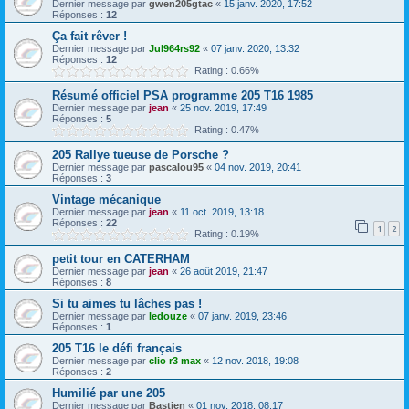
Dernier message par
gwen205gtac
«
15 janv. 2020, 17:52
Réponses :
12
Ça fait rêver !
Dernier message par
Jul964rs92
«
07 janv. 2020, 13:32
Réponses :
12
Rating : 0.66%
Résumé officiel PSA programme 205 T16 1985
Dernier message par
jean
«
25 nov. 2019, 17:49
Réponses :
5
Rating : 0.47%
205 Rallye tueuse de Porsche ?
Dernier message par
pascalou95
«
04 nov. 2019, 20:41
Réponses :
3
Vintage mécanique
Dernier message par
jean
«
11 oct. 2019, 13:18
Réponses :
22
1
2
Rating : 0.19%
petit tour en CATERHAM
Dernier message par
jean
«
26 août 2019, 21:47
Réponses :
8
Si tu aimes tu lâches pas !
Dernier message par
ledouze
«
07 janv. 2019, 23:46
Réponses :
1
205 T16 le défi français
Dernier message par
clio r3 max
«
12 nov. 2018, 19:08
Réponses :
2
Humilié par une 205
Dernier message par
Bastien
«
01 nov. 2018, 08:17