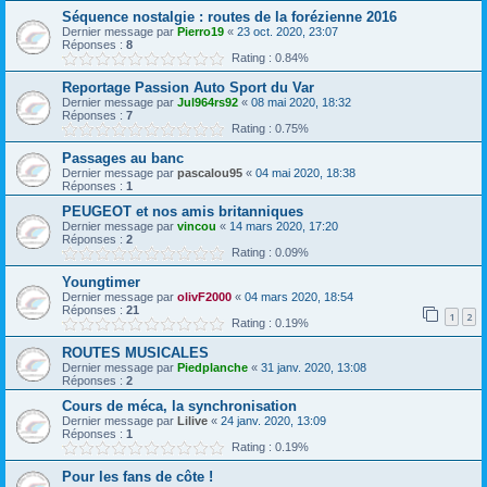
Séquence nostalgie : routes de la forézienne 2016
Dernier message par
Pierro19
«
23 oct. 2020, 23:07
Réponses :
8
Rating : 0.84%
Reportage Passion Auto Sport du Var
Dernier message par
Jul964rs92
«
08 mai 2020, 18:32
Réponses :
7
Rating : 0.75%
Passages au banc
Dernier message par
pascalou95
«
04 mai 2020, 18:38
Réponses :
1
PEUGEOT et nos amis britanniques
Dernier message par
vincou
«
14 mars 2020, 17:20
Réponses :
2
Rating : 0.09%
Youngtimer
Dernier message par
olivF2000
«
04 mars 2020, 18:54
Réponses :
21
1
2
Rating : 0.19%
ROUTES MUSICALES
Dernier message par
Piedplanche
«
31 janv. 2020, 13:08
Réponses :
2
Cours de méca, la synchronisation
Dernier message par
Lilive
«
24 janv. 2020, 13:09
Réponses :
1
Rating : 0.19%
Pour les fans de côte !