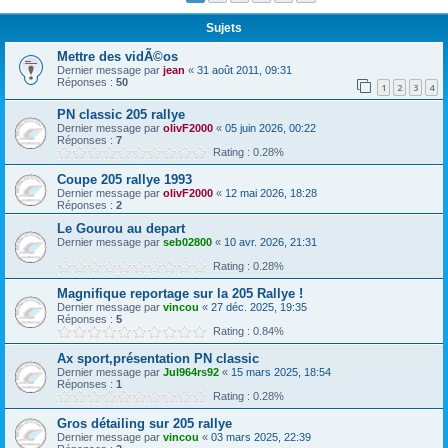
r
Sujets
c
Mettre des vidÃ©os
h
Dernier message par
jean
«
31 août 2011, 09:31
Réponses :
50
e
1
2
3
4
r
PN classic 205 rallye
Dernier message par
olivF2000
«
05 juin 2026, 00:22
Réponses :
7
Rating : 0.28%
Coupe 205 rallye 1993
Dernier message par
olivF2000
«
12 mai 2026, 18:28
Réponses :
2
Le Gourou au depart
Dernier message par
seb02800
«
10 avr. 2026, 21:31
Rating : 0.28%
Magnifique reportage sur la 205 Rallye !
Dernier message par
vincou
«
27 déc. 2025, 19:35
Réponses :
5
Rating : 0.84%
Ax sport,présentation PN classic
Dernier message par
Jul964rs92
«
15 mars 2025, 18:54
Réponses :
1
Rating : 0.28%
Gros détailing sur 205 rallye
Dernier message par
vincou
«
03 mars 2025, 22:39