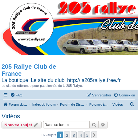
205 Rallye Club de
France
La boutique
Le site du club
http://la205rallye.free.fr
-
-
Le site de référence pour passionnés de la 205 Rallye.
FAQ
S’enregistrer
Connexion
R
Forum du 205 Rallye club de France
Index du forum
Forum de Discussion
Forum général
Vidéos
e
Vidéos
c
Rechercher
Recherche avan
Nouveau sujet
h
e
1
2
3
4
5
Suivante
166 sujets