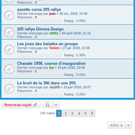
Réponses :
3
assetto corsa 205 rallye
Dernier message par
jean
«
25 oct. 2018, 14:45
Réponses :
9
Rating : 0.09%
205 rallye Dimma Design
Dernier message par
cd911
«
09 août 2018, 21:15
Réponses :
2
Les joies des balades en groupe
Dernier message par
Teelck
«
27 juil. 2018, 21:56
Réponses :
4
Rating : 0.38%
Charade 1958, course d'inauguration
Dernier message par
fye
«
15 juin 2018, 10:06
Réponses :
2
Rating : 0.09%
Le bruit de la 306 dans une 205.
Dernier message par
Jay205
«
10 juin 2018, 16:07
Réponses :
4
Rating : 0.28%
Nouveau sujet
1
2
3
4
5
Suivante
166 sujets
Aller à