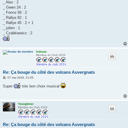
_ Alex : 2
_ Gwen 24 : 2
_ Fonce 58 : 2
_ Rallye 82 : 1
_ Rallye 45 : 2 + 1
_ julien : 1
_ Czabkiewicz : 2
ledouze
Membre du Club 2026
Re: Ça bouge du côté des volcans Auvergnats
M
07 mai 2026, 21:05
e
s
Super
très bon choix musical
s
a
g
e
Youngtimer
Membre du Club 2026
Re: Ça bouge du côté des volcans Auvergnats