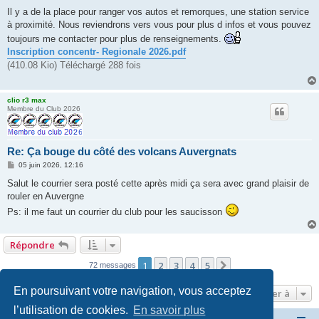
Il y a de la place pour ranger vos autos et remorques, une station service
à proximité. Nous reviendrons vers vous pour plus d infos et vous pouvez
toujours me contacter pour plus de renseignements.
Inscription concentr- Regionale 2026.pdf
(410.08 Kio) Téléchargé 288 fois
clio r3 max
Membre du Club 2026
Re: Ça bouge du côté des volcans Auvergnats
M
05 juin 2026, 12:16
e
s
Salut le courrier sera posté cette après midi ça sera avec grand plaisir de
s
rouler en Auvergne
a
g
Ps: il me faut un courrier du club pour les saucisson
e
Répondre
1
2
3
4
5
Suivante
72 messages
En poursuivant votre navigation, vous acceptez
Aller à
l’utilisation de cookies.
En savoir plus