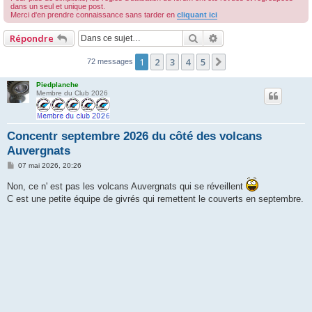
dans un seul et unique post.
r
Merci d'en prendre connaissance sans tarder en
cliquant ici
c
Rechercher
Recherche avancée
Répondre
h
e
1
2
3
4
5
Suivante
72 messages
r
Piedplanche
Membre du Club 2026
Concentr septembre 2026 du côté des volcans
Auvergnats
M
07 mai 2026, 20:26
e
s
Non, ce n' est pas les volcans Auvergnats qui se réveillent
s
C est une petite équipe de givrés qui remettent le couverts en septembre.
a
g
e