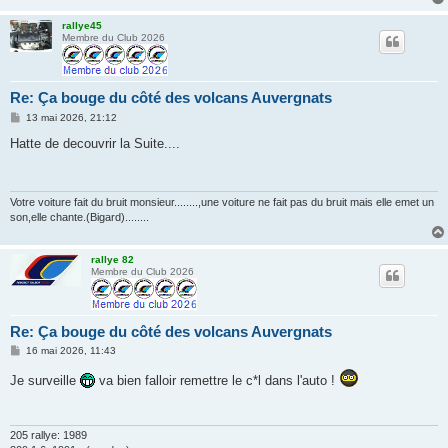
rallye45
Membre du Club 2026
Re: Ça bouge du côté des volcans Auvergnats
M
13 mai 2026, 21:12
e
s
Hatte de decouvrir la Suite....
s
a
g
e
Votre voiture fait du bruit monsieur........,une voiture ne fait pas du bruit mais elle emet un
son,elle chante.(Bigard)........
rallye 82
Membre du Club 2026
Re: Ça bouge du côté des volcans Auvergnats
M
16 mai 2026, 11:43
e
s
Je surveille
va bien falloir remettre le c*l dans l'auto !
s
a
g
e
205 rallye: 1989