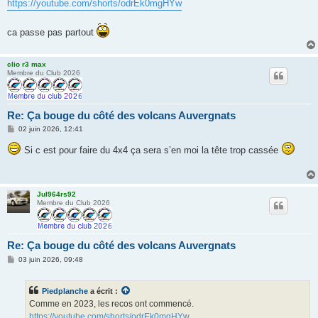
https://youtube.com/shorts/odrEk0mgHYw
a
g
e
ca passe pas partout
clio r3 max
Membre du Club 2026
Re: Ça bouge du côté des volcans Auvergnats
M
02 juin 2026, 12:41
e
s
Si c est pour faire du 4x4 ça sera s’en moi la tête trop cassée
s
a
g
e
Jul964rs92
Membre du Club 2026
Re: Ça bouge du côté des volcans Auvergnats
M
03 juin 2026, 09:48
e
s
s
Piedplanche
a écrit :
a
g
Comme en 2023, les recos ont commencé.
e
https://youtube.com/shorts/odrEk0mgHYw