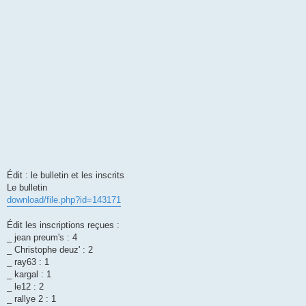
Édit : le bulletin et les inscrits
Le bulletin
download/file.php?id=143171
Édit les inscriptions reçues :
_ jean preum's : 4
_ Christophe deuz' : 2
_ ray63 : 1
_ kargal : 1
_ le12 : 2
_ rallye 2 : 1