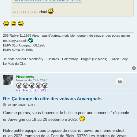
ca passe pas partout
205 Rallye 11.1988 #team pas'd'plateau mais bien content de trouver des potes qui en
ont kanyabesoin
BMW 316i Compact 08.1998
BMW 528ia 08.1996
Je piste partout : Montlhéry - Clastres - Folembray - Bugatti (Le Mans) - Lurcis Levy -
Le Mas du Clos
Piedplanche
Membre du Club 2026
Re: Ça bouge du côté des volcans Auvergnats
M
05 juin 2026, 11:53
e
s
Comme promis, vous trouverez le bulletin pour une concentr ‘ régionale
s
en Auvergne du 18 au 20 septembre 2026.
a
g
e
Notre petite équipe vous propose de nous retrouver au même endroit
qu’en 2023, camping de la Font de Bleix, 63730 Les Martres de Veyre.