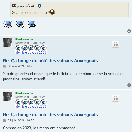
s
jean
a écrit :
a
g
Séance de rattrapage !
e
Piedplanche
Membre du Club 2026
Re: Ça bouge du côté des volcans Auvergnats
M
30 mai 2026, 14:40
e
s
Y a de grandes chances que le bulletin d inscription tombe la semaine
s
prochaine, soyez attentif.
a
g
e
Piedplanche
Membre du Club 2026
Re: Ça bouge du côté des volcans Auvergnats
M
02 juin 2026, 10:50
e
s
Comme en 2023, les recos ont commencé.
s