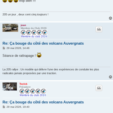
trop bien !!!
s
a
g
e
205 un jour , deux cent cinq toujours !
jean
Membre du Club 2026
Re: Ça bouge du côté des volcans Auvergnats
M
29 mai 2026, 14:46
e
s
Séance de rattrapage !
s
a
g
e
La 205 rallye : Un modèle qui délivre l’une des expériences de conduite les plus
radicales jamais proposées par une traction.
Teelck
Président
Re: Ça bouge du côté des volcans Auvergnats
M
29 mai 2026, 19:40
e
s