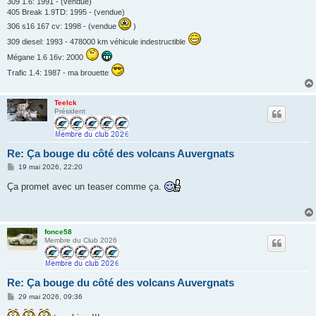
309 1.6: 1991 - (vendue)
405 Break 1.9TD: 1995 - (vendue)
306 s16 167 cv: 1998 - (vendue
)
309 diesel: 1993 - 478000 km véhicule indestructible
Mégane 1.6 16v: 2000
Trafic 1.4: 1987 - ma brouette
Teelck
Président
Re: Ça bouge du côté des volcans Auvergnats
M
19 mai 2026, 22:20
e
s
Ça promet avec un teaser comme ça.
s
a
g
e
fonce58
Membre du Club 2026
Re: Ça bouge du côté des volcans Auvergnats
M
29 mai 2026, 09:36
e
s