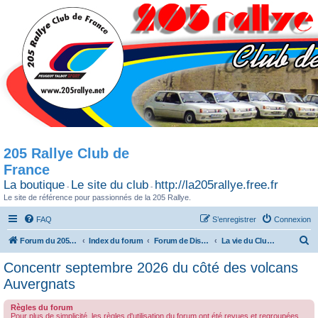
205 Rallye Club de
France
La boutique
Le site du club
http://la205rallye.free.fr
-
-
Le site de référence pour passionnés de la 205 Rallye.
FAQ
S’enregistrer
Connexion
R
Forum du 205 Rallye club de France
Index du forum
Forum de Discussion
La vie du Club / Les sorties
e
Concentr septembre 2026 du côté des volcans
c
Auvergnats
h
Règles du forum
e
Pour plus de simplicité, les règles d'utilisation du forum ont été revues et regroupées