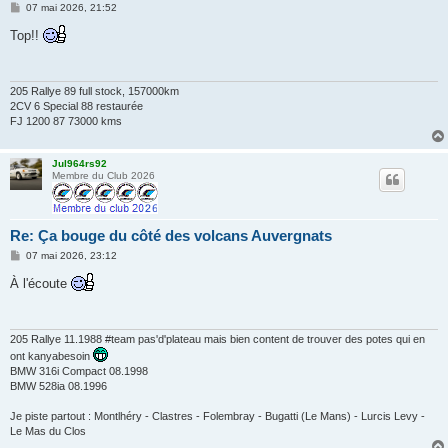
M
07 mai 2026, 21:52
e
s
Top!!
s
a
g
e
205 Rallye 89 full stock, 157000km
2CV 6 Special 88 restaurée
FJ 1200 87 73000 kms
Jul964rs92
Membre du Club 2026
Re: Ça bouge du côté des volcans Auvergnats
M
07 mai 2026, 23:12
e
s
À l'écoute
s
a
g
e
205 Rallye 11.1988 #team pas'd'plateau mais bien content de trouver des potes qui en
ont kanyabesoin
BMW 316i Compact 08.1998
BMW 528ia 08.1996
Je piste partout : Montlhéry - Clastres - Folembray - Bugatti (Le Mans) - Lurcis Levy -
Le Mas du Clos